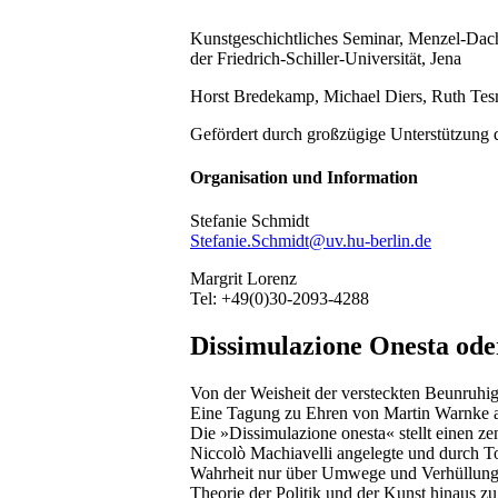
Kunstgeschichtliches Seminar, Menzel-Dac
der Friedrich-Schiller-Universität, Jena
Horst Bredekamp, Michael Diers, Ruth Tes
Gefördert durch großzügige Unterstützung d
Organisation und Information
Stefanie Schmidt
Stefanie.Schmidt@uv.hu-berlin.de
Margrit Lorenz
Tel: +49(0)30-2093-4288
Dissimulazione Onesta oder
Von der Weisheit der versteckten Beunruhig
Eine Tagung zu Ehren von Martin Warnke a
Die »Dissimulazione onesta« stellt einen zen
Niccolò Machiavelli angelegte und durch To
Wahrheit nur über Umwege und Verhüllungen 
Theorie der Politik und der Kunst hinaus z