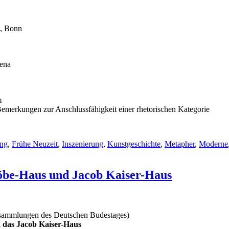
t, Bonn
Jena
m
emerkungen zur Anschlussfähigkeit einer rhetorischen Kategorie
ung
,
Frühe Neuzeit
,
Inszenierung
,
Kunstgeschichte
,
Metapher
,
Moderne
Löbe-Haus und Jacob Kaiser-Haus
tsammlungen des Deutschen Budestages)
 das Jacob Kaiser-Haus