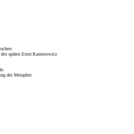
ünchen
e des späten Ernst Kantorowicz
in
rung der Metapher