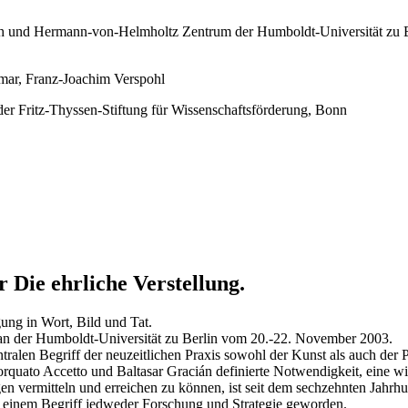
h und Hermann-von-Helmholtz Zentrum der Humboldt-Universität zu B
mar, Franz-Joachim Verspohl
er Fritz-Thyssen-Stiftung für Wissenschaftsförderung, Bonn
 Die ehrliche Verstellung.
ung in Wort, Bild und Tat.
n der Humboldt-Universität zu Berlin vom 20.-22. November 2003.
tralen Begriff der neuzeitlichen Praxis sowohl der Kunst als auch der Po
rquato Accetto und Baltasar Gracián definierte Notwendigkeit, eine wi
vermitteln und erreichen zu können, ist seit dem sechzehnten Jahrhun
u einem Begriff jedweder Forschung und Strategie geworden.