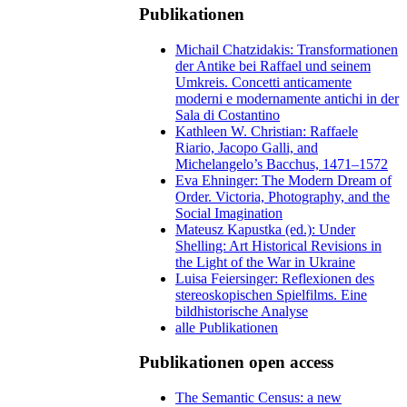
Publikationen
Michail Chatzidakis: Transformationen
der Antike bei Raffael und seinem
Umkreis. Concetti anticamente
moderni e modernamente antichi in der
Sala di Costantino
Kathleen W. Christian: Raffaele
Riario, Jacopo Galli, and
Michelangelo’s Bacchus, 1471–1572
Eva Ehninger: The Modern Dream of
Order. Victoria, Photography, and the
Social Imagination
Mateusz Kapustka (ed.): Under
Shelling: Art Historical Revisions in
the Light of the War in Ukraine
Luisa Feiersinger: Reflexionen des
stereoskopischen Spielfilms. Eine
bildhistorische Analyse
alle Publikationen
Publikationen open access
The Semantic Census: a new