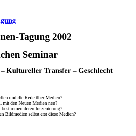
agung
innen-Tagung 2002
ichen Seminar
– Kultureller Transfer – Geschlecht
edien und die Rede über Medien?
sei, mit den Neuen Medien neu?
 bestimmen deren Inszenierung?
en Bildmedien selbst erst diese Medien?