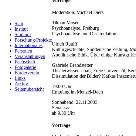
Vorträge
Moderation: Michael Diers
Tilman Moser
Start
Psychoanalyse, Freiburg
Institut
Psychoanalyse und Dissimulation
Studium
Forschung/Projekte
Ulrich Raulff
Internationales
Kulturgeschichte, Süddeutsche Zeitung, M
Personen
Apollinische Ethik. Über einige Kunstgriff
Veranstaltungen
Fachschaft
Gabriele Brandstetter
Fotogalerie
Theaterwissenschaft, Freie Universität, Berl
Förderverein
Dissimulation der Bilder? Kafkas Inszenie
Links
Archiv
19.00 Uhr
Seitenübersicht
Empfang im Menzel-Dach
Sonnabend, 22.11.2003
Senatssaal
ab 9.30 Uhr
Vorträge