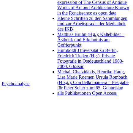
expression of The Census of Antique
Works of Art and Architecture Known
in the Renaissance as open data
Kleine Schriften zu den Sammlungen
und zur Arbeitspraxis der Mediathek
des IKB
Matthias Bruhn (Hg.): Kältebilder –
Ästhetik und Erkenntnis am
Gefrierpunkt
Humboldt-Universität zu Berlin,
Friedrich Tietjen (Hg.): Private
Fotografie in Ostdeutschland 1980-
2000. Glossar
Michail Chatzidakis, Henrike Haug,
Lisa Marie Roemer, Ursula Rombach
(Hrsg.): Con bella maniera – Festgabe
,
Psychoanalyse
,
für Peter Seiler zum 65. Geburtstag
alle Publikationen Open Access