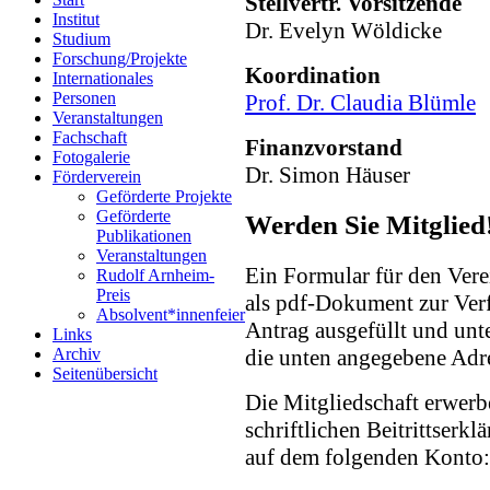
Stellvertr. Vorsitzende
Institut
Dr. Evelyn Wöldicke
Studium
Forschung/Projekte
Koordination
Internationales
Personen
Prof. Dr. Claudia Blümle
Veranstaltungen
Fachschaft
Finanzvorstand
Fotogalerie
Dr. Simon Häuser
Förderverein
Geförderte Projekte
Geförderte
Werden Sie Mitglied
Publikationen
Veranstaltungen
Ein Formular für den Verei
Rudolf Arnheim-
Preis
als pdf-Dokument zur Verf
Absolvent*innenfeier
Antrag ausgefüllt und unt
Links
Archiv
die unten angegebene Adr
Seitenübersicht
Die Mitgliedschaft erwer
schriftlichen Beitrittserk
auf dem folgenden Konto: