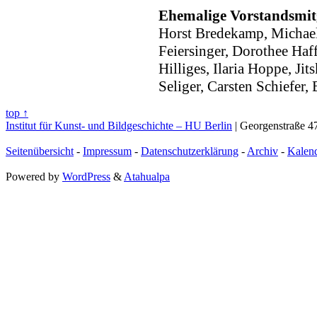
Ehemalige Vorstandsmitg
Horst Bredekamp, Michael
Feiersinger, Dorothee Ha
Hilliges, Ilaria Hoppe, Jit
Seliger, Carsten Schiefer
top ↑
Institut für Kunst- und Bildgeschichte – HU Berlin
| Georgenstraße 47
Seitenübersicht
-
Impressum
-
Datenschutzerklärung
-
Archiv
-
Kalen
Powered by
WordPress
&
Atahualpa