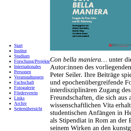
Start
Institut
Studium
Con bella maniera…
unter di
Forschung/Projekte
Autor:innen des vorliegenden
Internationales
Personen
Peter Seiler. Ihre Beiträge sp
Veranstaltungen
und epochenübergreifende Fo
Fachschaft
Fotogalerie
interdisziplinären Zugang de
Förderverein
Freundschaften, die sich aus 
Links
Archiv
wissenschaftlichen Vita erha
Seitenübersicht
studentischen Anfängen in He
als Stipendiat in Rom an der 
seinem Wirken an den kunstge