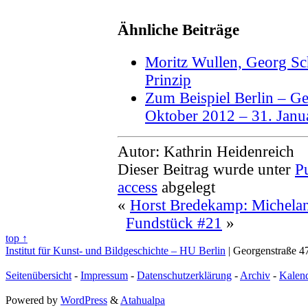
Ähnliche Beiträge
Moritz Wullen, Georg Sch
Prinzip
Zum Beispiel Berlin – Ge
Oktober 2012 – 31. Janu
Autor: Kathrin Heidenreich
Dieser Beitrag wurde unter
P
access
abgelegt
«
Horst Bredekamp: Michela
Fundstück #21
»
top ↑
Institut für Kunst- und Bildgeschichte – HU Berlin
| Georgenstraße 47
Seitenübersicht
-
Impressum
-
Datenschutzerklärung
-
Archiv
-
Kalen
Powered by
WordPress
&
Atahualpa