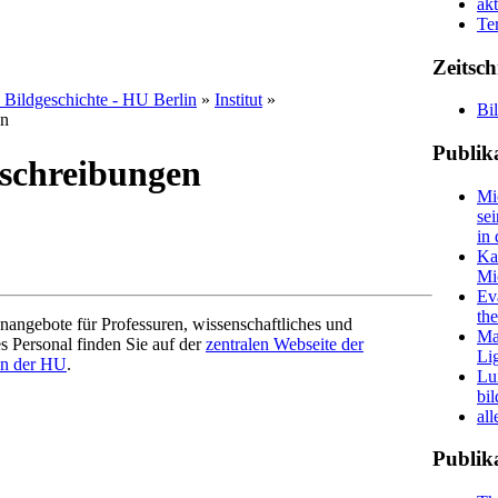
ak
Te
Zeitsch
d Bildgeschichte - HU Berlin
»
Institut
»
Bi
en
Publik
sschreibungen
Mi
se
in 
Ka
Mi
Ev
th
enangebote für Professuren, wissenschaftliches und
Ma
es Personal finden Sie auf der
zentralen Webseite der
Li
en der HU
.
Lu
bi
all
Publik