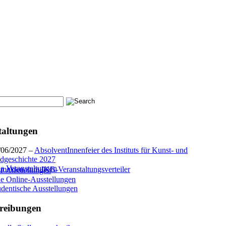
taltungen
/06/2027 –
AbsolventInnenfeier des Instituts für Kunst- und
ldgeschichte 2027
le Veranstaltungen
melden zum IKB-Veranstaltungsverteiler
le Ausstellungen
le Online-Ausstellungen
udentische Ausstellungen
reibungen