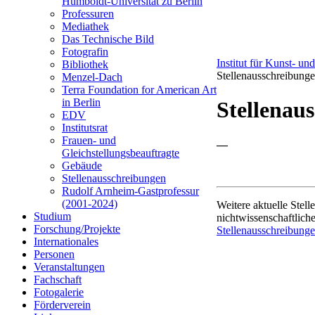
Humboldt-Universität zu Berlin
Professuren
Mediathek
Das Technische Bild
Fotografin
Institut für Kunst- un
Bibliothek
Stellenausschreibung
Menzel-Dach
Terra Foundation for American Art
in Berlin
Stellenau
EDV
Institutsrat
Frauen- und
—
Gleichstellungsbeauftragte
Gebäude
Stellenausschreibungen
Rudolf Arnheim-Gastprofessur
(2001-2024)
Weitere aktuelle Stell
Studium
nichtwissenschaftlich
Forschung/Projekte
Stellenausschreibung
Internationales
Personen
Veranstaltungen
Fachschaft
Fotogalerie
Förderverein