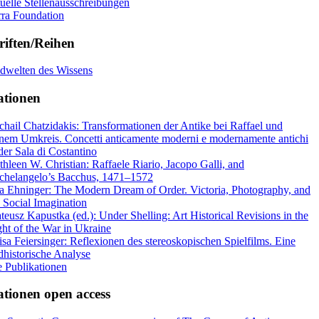
tuelle Stellenausschreibungen
rra Foundation
riften/Reihen
ldwelten des Wissens
ationen
chail Chatzidakis: Transformationen der Antike bei Raffael und
inem Umkreis. Concetti anticamente moderni e modernamente antichi
der Sala di Costantino
thleen W. Christian: Raffaele Riario, Jacopo Galli, and
chelangelo’s Bacchus, 1471–1572
a Ehninger: The Modern Dream of Order. Victoria, Photography, and
e Social Imagination
teusz Kapustka (ed.): Under Shelling: Art Historical Revisions in the
ght of the War in Ukraine
isa Feiersinger: Reflexionen des stereoskopischen Spielfilms. Eine
ldhistorische Analyse
e Publikationen
ationen open access