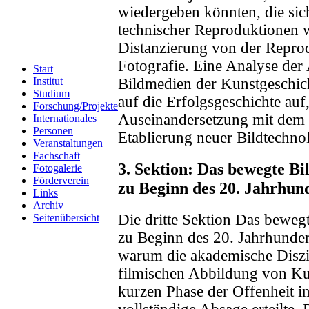
wiedergeben könnten, die sic
technischer Reproduktionen wa
Distanzierung von der Repro
Fotografie. Eine Analyse de
Start
Bildmedien der Kunstgeschic
Institut
Studium
auf die Erfolgsgeschichte auf
Forschung/Projekte
Auseinandersetzung mit dem 
Internationales
Personen
Etablierung neuer Bildtechno
Veranstaltungen
Fachschaft
3. Sektion: Das bewegte Bi
Fotogalerie
Förderverein
zu Beginn des 20. Jahrhun
Links
Archiv
Die dritte Sektion Das beweg
Seitenübersicht
zu Beginn des 20. Jahrhunder
warum die akademische Diszi
filmischen Abbildung von Kun
kurzen Phase der Offenheit in