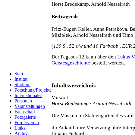
Horst Bredekamp, Arnold Nesselrath
Beitragende
Fritz-Eugen Keller, Anna Petrakova, B
Miziołek, Arnold Nesselrath und Timo 
(139 S., 52 s/w und 10 Farbabb., EUR 
Der Pegasus 12 kann über den
Lukas V
Geistesgeschichte
bestellt werden.
Start
Institut
Studium
Inhaltsverzeichnis
Forschung/Projekte
Internationales
Vorwort
Personen
Horst Bredekamp / Arnold Nesselrath
Veranstaltungen
Fachschaft
Die Masken im Statuengarten des vati
Fotogalerie
–
Förderverein
ihr Ankauf, ihre Versetzung, ihre Inter
Links
Archiv
Johann Fichard