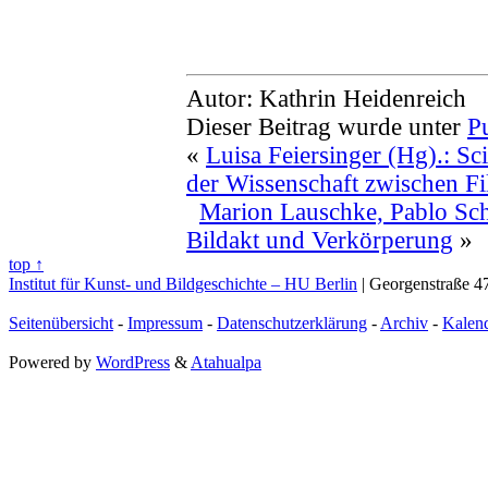
Autor: Kathrin Heidenreich
Dieser Beitrag wurde unter
P
«
Luisa Feiersinger (Hg).: Sc
der Wissenschaft zwischen Fi
Marion Lauschke, Pablo Sch
Bildakt und Verkörperung
»
top ↑
Institut für Kunst- und Bildgeschichte – HU Berlin
| Georgenstraße 47
Seitenübersicht
-
Impressum
-
Datenschutzerklärung
-
Archiv
-
Kalen
Powered by
WordPress
&
Atahualpa