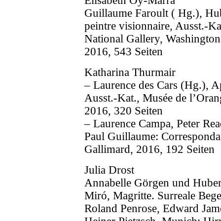
Elisabeth Oy-Marra
Guillaume Faroult ( Hg.), H
peintre visionnaire, Ausst.-K
National Gallery, Washington
2016, 543 Seiten
Katharina Thurmair
– Laurence des Cars (Hg.), Ap
Ausst.-Kat., Musée de l’Orang
2016, 320 Seiten
– Laurence Campa, Peter Read
Paul Guillaume: Corresponda
Gallimard, 2016, 192 Seiten
Julia Drost
Annabelle Görgen und Hubertu
Miró, Magritte. Surreale B
Roland Penrose, Edward James