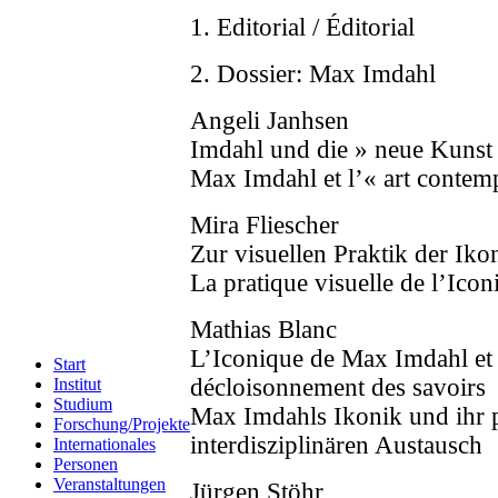
1. Editorial / Éditorial
2. Dossier: Max Imdahl
Angeli Janhsen
Imdahl und die » neue Kunst
Max Imdahl et l’« art contem
Mira Fliescher
Zur visuellen Praktik der Iko
La pratique visuelle de l’Icon
Mathias Blanc
L’Iconique de Max Imdahl et 
Start
décloisonnement des savoirs
Institut
Studium
Max Imdahls Ikonik und ihr p
Forschung/Projekte
interdisziplinären Austausch
Internationales
Personen
Veranstaltungen
Jürgen Stöhr