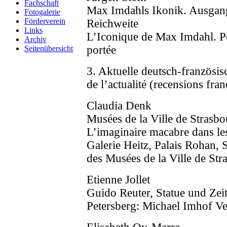
Fachschaft
Max Imdahls Ikonik. Ausgan
Fotogalerie
Förderverein
Reichweite
Links
L’Iconique de Max Imdahl. Po
Archiv
portée
Seitenübersicht
3. Aktuelle deutsch-französis
de l’actualité (recensions fra
Claudia Denk
Musées de la Ville de Strasbo
L’imaginaire macabre dans les
Galerie Heitz, Palais Rohan, 
des Musées de la Ville de Str
Etienne Jollet
Guido Reuter, Statue und Zeit
Petersberg: Michael Imhof Ve