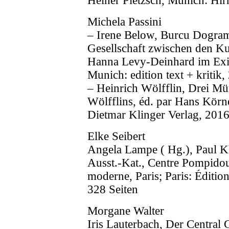
Heiner Pietzsch, Munich: Hir
Michela Passini
– Irene Below, Burcu Dograma
Gesellschaft zwischen den Ku
Hanna Levy-Deinhard im Exil 
Munich: edition text + kritik
– Heinrich Wölfflin, Drei M
Wölfflins, éd. par Hans Körn
Dietmar Klinger Verlag, 2016
Elke Seibert
Angela Lampe ( Hg.), Paul Kle
Ausst.-Kat., Centre Pompidou
moderne, Paris; Paris: Éditi
328 Seiten
Morgane Walter
Iris Lauterbach, Der Central 