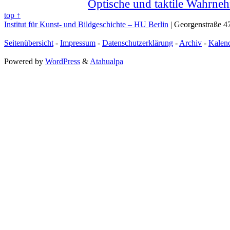
Optische und taktile Wahrne
top ↑
Institut für Kunst- und Bildgeschichte – HU Berlin
| Georgenstraße 47
Seitenübersicht
-
Impressum
-
Datenschutzerklärung
-
Archiv
-
Kalen
Powered by
WordPress
&
Atahualpa