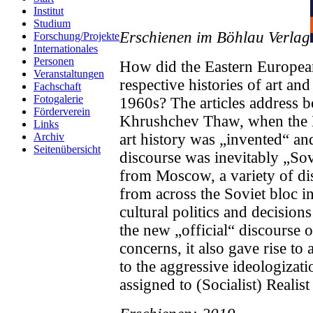
Institut
Studium
Erschienen im Böhlau Verlag
Forschung/Projekte
Internationales
Personen
How did the Eastern European 
Veranstaltungen
respective histories of art an
Fachschaft
Fotogalerie
1960s? The articles address bo
Förderverein
Khrushchev Thaw, when the M
Links
art history was „invented“ an
Archiv
Seitenübersicht
discourse was inevitably „Sov
from Moscow, a variety of dis
from across the Soviet bloc in 
cultural politics and decision
the new „official“ discourse o
concerns, it also gave rise t
to the aggressive ideologizat
assigned to (Socialist) Realist 