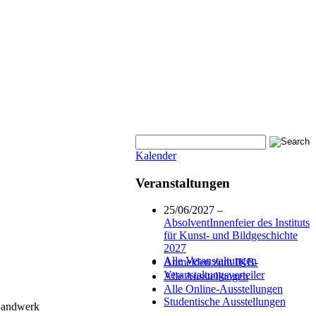
Kalender
Veranstaltungen
25/06/2027 –
AbsolventInnenfeier des Instituts
für Kunst- und Bildgeschichte
2027
Alle Veranstaltungen
Anmelden zum IKB-
Veranstaltungsverteiler
Alle Ausstellungen
Alle Online-Ausstellungen
Studentische Ausstellungen
Handwerk