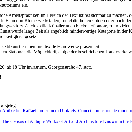
ttutoriums ein.
liche Arbeitspraktiken im Bereich der Textilkunst sichtbar zu machen, de
le Frauen in Klosterwerkstätten, mittelalterlichen Gilden oder nach der 
ungssektors. Auch textile Künstlerinnen blieben oft anonym. In vielen
Kunst wurde lange Zeit als angeblich minderwertige Kategorie in der K
chkeit gleichgesetzt.
Textilkünstlerinnen und textile Handwerke präsentiert.
nen Stationen die Möglichkeit, einige der beschriebenen Handwerke w
26, ab 18 Uhr im Atrium, Georgenstraße 47, statt.
!
abgelegt
r Antike bei Raffael und seinem Umkreis. Concetti anticamente modern
 The Census of Antique Works of Art and Architecture Known in the R