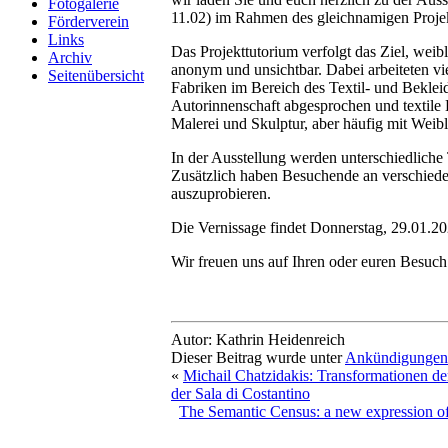
Fotogalerie
11.02) im Rahmen des gleichnamigen Projek
Förderverein
Links
Das Projekttutorium verfolgt das Ziel, weib
Archiv
anonym und unsichtbar. Dabei arbeiteten vie
Seitenübersicht
Fabriken im Bereich des Textil- und Bekleid
Autorinnenschaft abgesprochen und textile 
Malerei und Skulptur, aber häufig mit Weibli
In der Ausstellung werden unterschiedliche 
Zusätzlich haben Besuchende an verschiede
auszuprobieren.
Die Vernissage findet Donnerstag, 29.01.20
Wir freuen uns auf Ihren oder euren Besuch
Autor: Kathrin Heidenreich
Dieser Beitrag wurde unter
Ankündigungen
«
Michail Chatzidakis: Transformationen de
der Sala di Costantino
The Semantic Census: a new expression of