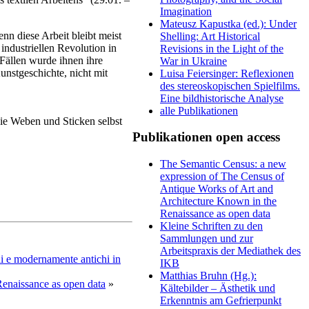
Imagination
Mateusz Kapustka (ed.): Under
nn diese Arbeit bleibt meist
Shelling: Art Historical
industriellen Revolution in
Revisions in the Light of the
 Fällen wurde ihnen ihre
War in Ukraine
unstgeschichte, nicht mit
Luisa Feiersinger: Reflexionen
des stereoskopischen Spielfilms.
Eine bildhistorische Analyse
alle Publikationen
ie Weben und Sticken selbst
Publikationen open access
The Semantic Census: a new
expression of The Census of
Antique Works of Art and
Architecture Known in the
Renaissance as open data
Kleine Schriften zu den
Sammlungen und zur
Arbeitspraxis der Mediathek des
i e modernamente antichi in
IKB
Matthias Bruhn (Hg.):
enaissance as open data
»
Kältebilder – Ästhetik und
Erkenntnis am Gefrierpunkt