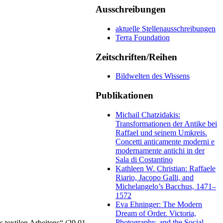
Ausschreibungen
aktuelle Stellenausschreibungen
Terra Foundation
Zeitschriften/Reihen
Bildwelten des Wissens
Publikationen
Michail Chatzidakis:
Transformationen der Antike bei
Raffael und seinem Umkreis.
Concetti anticamente moderni e
modernamente antichi in der
Sala di Costantino
Kathleen W. Christian: Raffaele
Riario, Jacopo Galli, and
Michelangelo’s Bacchus, 1471–
1572
Eva Ehninger: The Modern
Dream of Order. Victoria,
Photography, and the Social
textilen Arbeitens“ (29.01. –