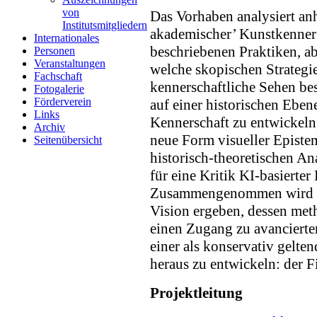
von
Das Vorhaben analysiert anh
Institutsmitgliedern
akademischer’ Kunstkenner u
Internationales
beschriebenen Praktiken, ab
Personen
Veranstaltungen
welche skopischen Strateg
Fachschaft
kennerschaftliche Sehen bes
Fotogalerie
Förderverein
auf einer historischen Eben
Links
Kennerschaft zu entwickeln,
Archiv
neue Form visueller Epistem
Seitenübersicht
historisch-theoretischen Ana
für eine Kritik KI-basierter
Zusammengenommen wird di
Vision ergeben, dessen meth
einen Zugang zu avancierter
einer als konservativ gelte
heraus zu entwickeln: der F
Projektleitung