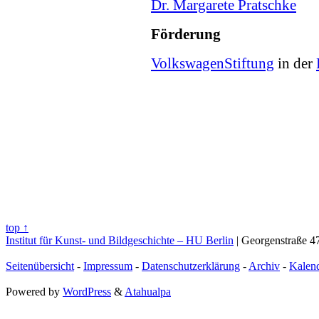
Dr. Margarete Pratschke
Förderung
VolkswagenStiftung
in der
top ↑
Institut für Kunst- und Bildgeschichte – HU Berlin
| Georgenstraße 47
Seitenübersicht
-
Impressum
-
Datenschutzerklärung
-
Archiv
-
Kalen
Powered by
WordPress
&
Atahualpa