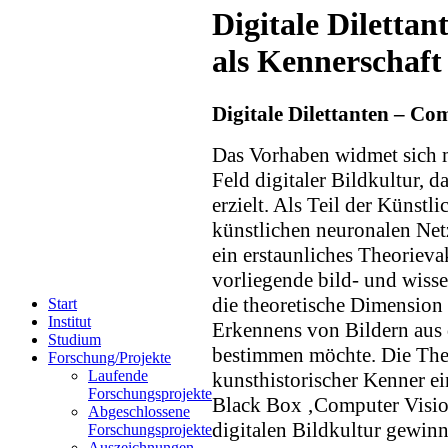
Digitale Diletta
als Kennerschaft
Digitale Dilettanten – Co
Das Vorhaben widmet sich 
Feld digitaler Bildkultur, da
erzielt. Als Teil der Künstl
künstlichen neuronalen Netz
ein erstaunliches Theorieva
vorliegende bild- und wiss
die theoretische Dimension
Start
Institut
Erkennens von Bildern aus 
Studium
bestimmen möchte. Die These
Forschung/Projekte
Laufende
kunsthistorischer Kenner ei
Forschungsprojekte
Black Box ‚Computer Vision
Abgeschlossene
digitalen Bildkultur gewinn
Forschungsprojekte
Auszeichnungen