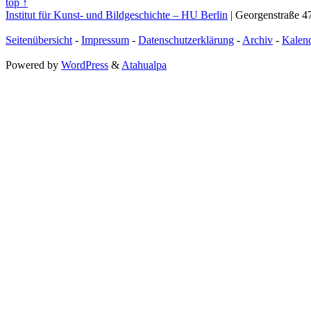
top ↑
Institut für Kunst- und Bildgeschichte – HU Berlin
| Georgenstraße 47
Seitenübersicht
-
Impressum
-
Datenschutzerklärung
-
Archiv
-
Kalen
Powered by
WordPress
&
Atahualpa