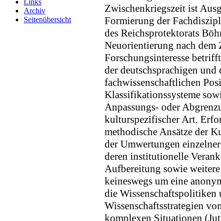
Links
Zwischenkriegszeit ist Aus
Archiv
Formierung der Fachdiszipl
Seitenübersicht
des Reichsprotektorats Bö
Neuorientierung nach dem 
Forschungsinteresse betrif
der deutschsprachigen und 
fachwissenschaftlichen Pos
Klassifikationssysteme sow
Anpassungs- oder Abgrenz
kulturspezifischer Art. Erf
methodische Ansätze der Ku
der Umwertungen einzelner
deren institutionelle Vera
Aufbereitung sowie weitere
keineswegs um eine anonym
die Wissenschaftspolitiken 
Wissenschaftsstrategien vo
komplexen Situationen (Jut