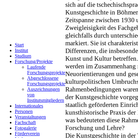
sich auf die tschechischspr
Kunstgeschichte in Böhme
Zeitspanne zwischen 1930 u
Zweigleisigkeit des Fachge
gleichfalls durch unterschie
markiert. Sie ist charakteris
Start
Differenzen, die insbesonder
Institut
Studium
Kunst und Kultur betreffen
Forschung/Projekte
werden im Zusammenhang mi
Laufende
Forschungsprojekte
Neuorientierungen und gese
Abgeschlossene
kulturpolitischen Umbruchs
Forschungsprojekte
Rahmenbedingungen waren d
Auszeichnungen
von
der Kunstgeschichte vorgege
Institutsmitgliedern
staatlich geförderten Einric
Internationales
Personen
kunsthistorische Praxis de
Veranstaltungen
was bedeuteten diese Rahme
Fachschaft
Forschung und Lehre?
Fotogalerie
Förderverein
Die Kunstgeschichte in der