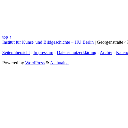
top ↑
Institut für Kunst- und Bildgeschichte – HU Berlin
| Georgenstraße 47
Seitenübersicht
-
Impressum
-
Datenschutzerklärung
-
Archiv
-
Kalen
Powered by
WordPress
&
Atahualpa