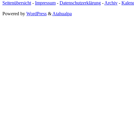
Seitenübersicht
-
Impressum
-
Datenschutzerklärung
-
Archiv
-
Kalen
Powered by
WordPress
&
Atahualpa