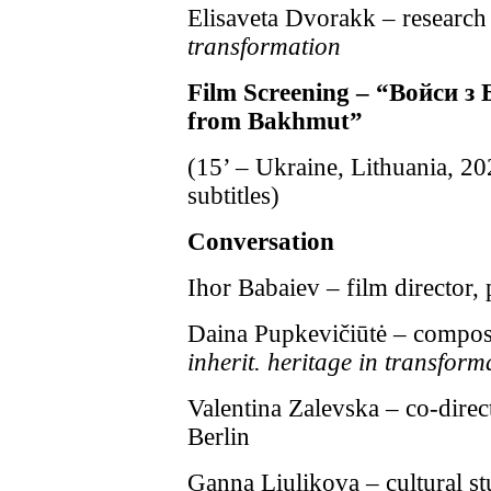
Elisaveta Dvorakk – research
transformation
Film Screening – “
Войси з 
from Bakhmut”
(15’ – Ukraine, Lithuania, 2
subtitles)
Conversation
Ihor Babaiev – film director,
Daina Pupkevičiūtė – compose
inherit. heritage in transform
Valentina Zalevska – co-direc
Berlin
Ganna Liulikova – cultural st