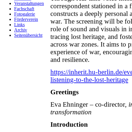
Veranstaltungen
correspondent stationed in a fr
Fachschaft
constructs a deeply personal
Fotogalerie
Förderverein
war. The screening will be fo
Links
role of sound and visuals in
Archiv
Seitenübersicht
tracing lost heritage, and fos
across war zones. It aims to 
experience of war, encouragi
and resilience.
https://inherit.hu-berlin.de/
listening-to-the-lost-heritage
Greetings
Eva Ehninger – co-director,
in
transformation
Introduction