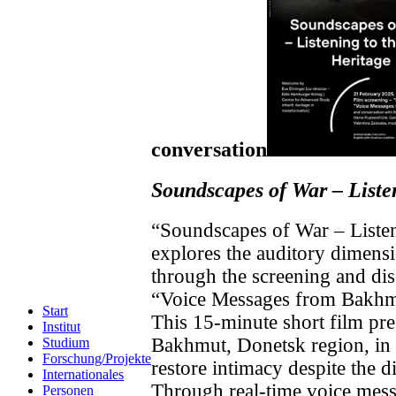
conversation
Soundscapes of War – Listen
“Soundscapes of War – Listen
explores the auditory dimensi
through the screening and di
“Voice Messages from Bakhmu
Start
This 15-minute short film pres
Institut
Bakhmut, Donetsk region, in 
Studium
Forschung/Projekte
restore intimacy despite the 
Internationales
Through real-time voice mess
Personen