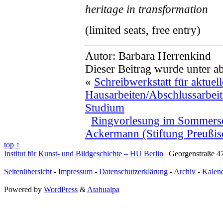
heritage in transformation
(limited seats, free entry)
Autor: Barbara Herrenkind
Dieser Beitrag wurde unter a
«
Schreibwerkstatt für aktuell
Hausarbeiten/Abschlussarbe
Studium
Ringvorlesung im Sommerse
Ackermann (Stiftung Preußisc
top ↑
Institut für Kunst- und Bildgeschichte – HU Berlin
| Georgenstraße 47
Seitenübersicht
-
Impressum
-
Datenschutzerklärung
-
Archiv
-
Kalen
Powered by
WordPress
&
Atahualpa