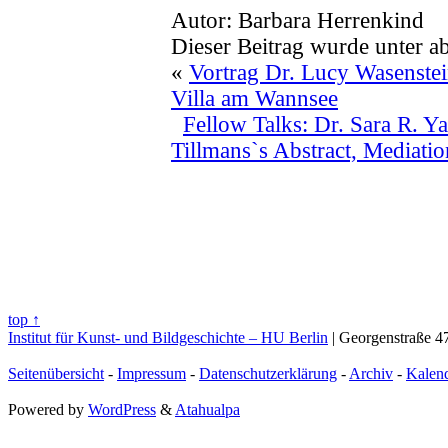
Autor: Barbara Herrenkind
Dieser Beitrag wurde unter a
«
Vortrag Dr. Lucy Wasenstei
Villa am Wannsee
Fellow Talks: Dr. Sara R. 
Tillmans`s Abstract, Mediati
top ↑
Institut für Kunst- und Bildgeschichte – HU Berlin
| Georgenstraße 47
Seitenübersicht
-
Impressum
-
Datenschutzerklärung
-
Archiv
-
Kalen
Powered by
WordPress
&
Atahualpa