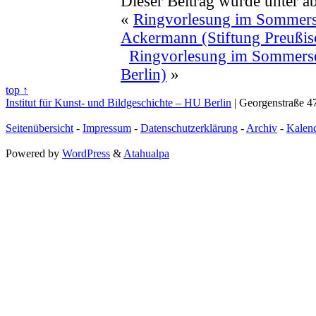
Dieser Beitrag wurde unter a
«
Ringvorlesung im Sommerse
Ackermann (Stiftung Preußisc
Ringvorlesung im Sommerse
Berlin)
»
top ↑
Institut für Kunst- und Bildgeschichte – HU Berlin
| Georgenstraße 47
Seitenübersicht
-
Impressum
-
Datenschutzerklärung
-
Archiv
-
Kalen
Powered by
WordPress
&
Atahualpa