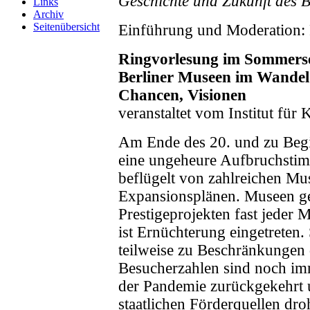
Geschichte und Zukunft des
Links
Archiv
Seitenübersicht
Einführung und Moderation: P
Ringvorlesung im Sommers
Berliner Museen im Wande
Chancen, Visionen
veranstaltet vom Institut für
Am Ende des 20. und zu Begi
eine ungeheure Aufbruchstim
beflügelt von zahlreichen M
Expansionsplänen. Museen ge
Prestigeprojekten fast jeder M
ist Ernüchterung eingetreten.
teilweise zu Beschränkungen 
Besucherzahlen sind noch im
der Pandemie zurückgekehrt u
staatlichen Förderquellen dro