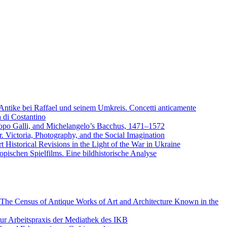
 Antike bei Raffael und seinem Umkreis. Concetti anticamente
 di Costantino
acopo Galli, and Michelangelo’s Bacchus, 1471–1572
Victoria, Photography, and the Social Imagination
 Historical Revisions in the Light of the War in Ukraine
opischen Spielfilms. Eine bildhistorische Analyse
 The Census of Antique Works of Art and Architecture Known in the
ur Arbeitspraxis der Mediathek des IKB