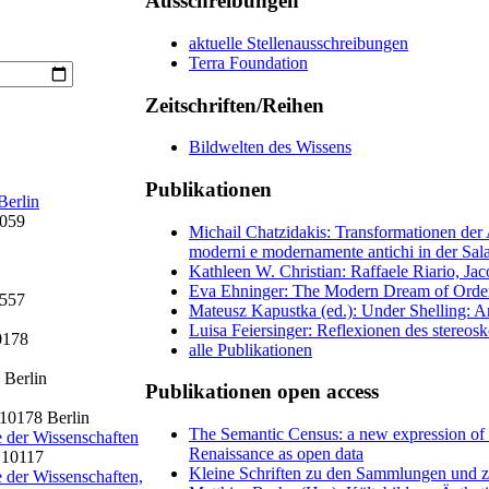
Ausschreibungen
aktuelle Stellenausschreibungen
Terra Foundation
Zeitschriften/Reihen
Bildwelten des Wissens
Publikationen
Berlin
4059
Michail Chatzidakis: Transformationen der
moderni e modernamente antichi in der Sala
Kathleen W. Christian: Raffaele Riario, J
Eva Ehninger: The Modern Dream of Order. 
0557
Mateusz Kapustka (ed.): Under Shelling: Art
Luisa Feiersinger: Reflexionen des stereosk
0178
alle Publikationen
 Berlin
Publikationen open access
10178 Berlin
The Semantic Census: a new expression of
 der Wissenschaften
Renaissance as open data
, 10117
Kleine Schriften zu den Sammlungen und z
 der Wissenschaften,