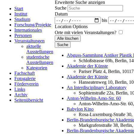
Erweiterte Suche anzeigen
Suche
Start
Institut
Datum
Studium
bis
Forschung/Projekte
Location Options
Internationales
Orte mit vielen Veranstaltungen?
Personen
Alle löschen
Veranstaltungen
Suche
aktuelle
Ausstellungen
Abguss-Sammlung Antiker Plastik 
studentische
Schloßstrasse 69b, Berlin, 1
Ausstellungen
Akademie der Künste
Kategorien
Pariser Platz 4, Berlin, 10117
Fachschaft
Akademie der Künste
Fotogalerie
Hanseatenweg 10, Berlin, 1
Förderverein
An Interdisciplinary Laboratory
Links
Sophienstraße 22a, Berlin, 1
Archiv
Anton-Wilhelm-Amo-Str. 60
Seitenübersicht
Anton-Wilhelm-Amo-Str. 60,
Babylon Kino
Rosa-Luxemburg-Straße 30, 
Berlin-Brandenburgische Akademie
Markgrafenstraße 38, Berlin
Berlin-Brandenburgische Akademie