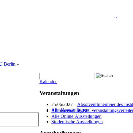
HU Berlin
»
Kalender
Veranstaltungen
25/06/2027 –
AbsolventInnenfeier des Insti
Alle Veranstaltungen
Anmelden zum IKB-Veranstaltungsverteile
Alle Ausstellungen
Alle Online-Ausstellungen
Studentische Ausstellungen