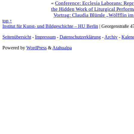
«
Conference: Ecclesia Laborans: Rep
the Hidden Work of Liturgical Perfor
Vortrag: Claudia Blümle „Wölfflin 
top ↑
Institut für Kunst- und Bildgeschichte – HU Berlin
| Georgenstraße 47
Seitenübersicht
-
Impressum
-
Datenschutzerklärung
-
Archiv
-
Kalen
Powered by
WordPress
&
Atahualpa