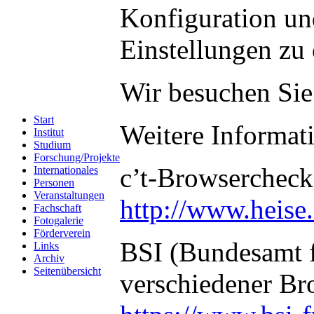
Konfiguration un
Einstellungen zu 
Wir besuchen Sie
Start
Weitere Informati
Institut
Studium
Forschung/Projekte
c’t-Browsercheck
Internationales
Personen
Veranstaltungen
http://www.heise.
Fachschaft
Fotogalerie
Förderverein
BSI (Bundesamt f
Links
Archiv
Seitenübersicht
verschiedener Br