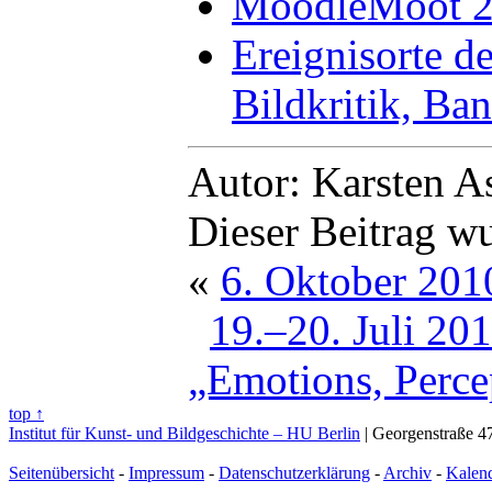
MoodleMoot 20
Ereignisorte d
Bildkritik, Ba
Autor: Karsten A
Dieser Beitrag w
«
6. Oktober 201
19.–20. Juli 20
„Emotions, Perce
top ↑
Institut für Kunst- und Bildgeschichte – HU Berlin
| Georgenstraße 47
Seitenübersicht
-
Impressum
-
Datenschutzerklärung
-
Archiv
-
Kalen