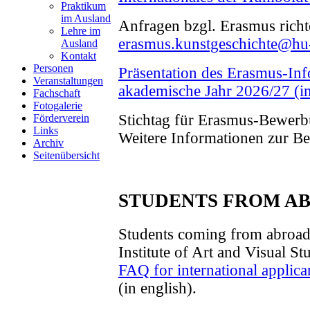
Praktikum
im Ausland
Anfragen bzgl. Erasmus richte
Lehre im
erasmus.kunstgeschichte@hu-
Ausland
Kontakt
Personen
Präsentation des Erasmus-Inf
Veranstaltungen
akademische Jahr 2026/27 (
Fachschaft
Fotogalerie
Stichtag für Erasmus-Bewerbu
Förderverein
Links
Weitere Informationen zur B
Archiv
Seitenübersicht
STUDENTS FROM A
Students coming from abroad 
Institute of Art and Visual St
FAQ for international applic
(in english).