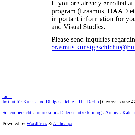
If you are already enrolled at
program (Erasmus, DAAD etc
important information for your
and Visual Studies.
Please send inquiries regardi
erasmus.kunstgeschichte@hu-
top ↑
Institut für Kunst- und Bildgeschichte – HU Berlin
| Georgenstraße 47
Seitenübersicht
-
Impressum
-
Datenschutzerklärung
-
Archiv
-
Kalen
Powered by
WordPress
&
Atahualpa