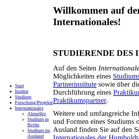
Willkommen auf den
Internationales!
STUDIERENDE DES 
Auf den Seiten
International
Möglichkeiten eines
Studium
Partnerinstitute
sowie über die
Start
Durchführung eines
Praktik
Institut
Studium
Praktikumspartner
.
Forschung/Projekte
Internationales
Weitere und umfangreiche In
Aktuelles
Studium in
und Formen eines Studiums o
Berlin
Ausland finden Sie auf den S
Studium im
Ausland
Internationales der Humboldt-