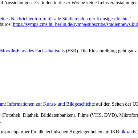
d Ausstellungen. Es finden in dieser Woche keine Lehrveranstaltungen
ines Nachrichtenforum für alle Studierenden der Kunstgeschichte
”
sbüros:
https://sympa.cms.hu-berlin.de/sympa/subscribe/studiennews.ku
Moodle-Kurs des Fachschaftsrats
(FSR). Die Einschreibung geht ganz
rum
;
Informationen zur Kunst- und Bildgeschichte
auf den Seiten der U
r (Fotothek, Diathek, Bilddatenbanken), Filme (VHS, DVD), Mikrofor
.
r Ansprechpartner für alle technischen Angelegenheiten am IKB:
ikb-edv