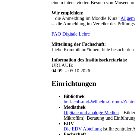
einem intensivierten Besuch von Museen un
Wir empfehlen:
– die Anmeldung im Moodle-Kurs “
Allgeme
– die Anmeldung im Verteiler des Prüfung
FAQ Digitale Lehre
Mitteilung der Fachschaft:
Liebe Kommiliton*innen, bitte besucht den
Information des Institutssekretariats:
URLAUB:
04.09. – 05.10.2026
Einrichtungen
Bibliothek
im Jacob-und-Wilhelm-Grimm-Zent
Mediathek
Digitale und analoge Medien
– Bilde
Mikrofilm). Beratung und Einführung
EDV
Die EDV Abteilung
ist Ihr zentrale
Fachschaft