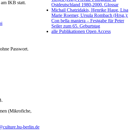
 am IKB statt.
Ostdeutschland 1980-2000. Glossar
Michail Chatzidakis, Henrike Haug, Lisa
Marie Roemer, Ursula Rombach (Hrsg.):
Con bella maniera – Festgabe für Peter
bi
Seiler zum 65. Geburtstag
alle Publikationen Open Access
 ohne Passwort.
B.
men (Mikrofiche,
@culture.hu-berlin.de