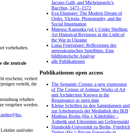
Jacopo Galli, and Michelangelo’s
Bacchus, 1471–1572
Eva Ehninger: The Modern Dream of
Order. Victoria, Photography, and the
Social Imagination
Mateusz Kapustka (ed.): Under Shelling:
Art Historical Revisions in the Light of
the War in Ukraine
Luisa Feiersinger: Reflexionen des
rt vorbehalten.
stereoskopischen Spielfilms. Eine
bildhistorische Analyse
alle Publikationen
 die zentrale
Publikationen open access
 erscheint, verliert
nigen verteilt, die
The Semantic Census: a new expression
of The Census of Antique Works of Art
and Architecture Known in the
nstaltung erhalten
Renaissance as open data
tze vergeben werden.
Kleine Schriften zu den Sammlungen und
zur Arbeitspraxis der Mediathek des IKB
r-petter@hu-
Matthias Bruhn (Hg.): Kältebilder –
Ästhetik und Erkenntnis am Gefrierpunkt
Humboldt-Universität zu Berlin, Friedrich
n Lektüre und/oder
Tietjen (Hg.): Private Fotografie in