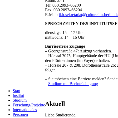
Raum: 3.41
Tel: 030.2093–66200
Fax: 030.2093–66204
E-Mail:
ikb-sekretariat@culture.hu-berlin.d
SPRECHZEITEN DES INSTITUTSS
dienstags: 15 – 17 Uhr
mittwochs: 14 – 16 Uhr
Barrierefreie Zugänge
– Georgenstraße 47: Aufzug vorhanden.
– Hörsaal 3075, Hauptgebäude der HU (Unte
den Pförtner:innen (im Foyer) erhalten.
– Hörsäle 207 & 208, Dorotheenstraße 26: 
folgen.
– Sie möchten eine Barriere melden? Sende
–
Studium mit Beeinträchtigung
Start
Institut
Studium
Aktuell
Forschung/Projekte
Internationales
Personen
Liebe Studierende,