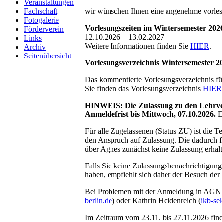
Veranstaltungen
Fachschaft
wir wünschen Ihnen eine angenehme vorlesu
Fotogalerie
Vorlesungszeiten im Wintersemester 202
Förderverein
12.10.2026 – 13.02.2027
Links
Weitere Informationen finden Sie
HIER
.
Archiv
Seitenübersicht
Vorlesungsverzeichnis Wintersemester 2
Das kommentierte Vorlesungsverzeichnis für
Sie finden das Vorlesungsverzeichnis
HIER
HINWEIS: Die Zulassung zu den Lehrvera
Anmeldefrist bis Mittwoch, 07.10.2026.
D
Für alle Zugelassenen (Status ZU) ist die T
den Anspruch auf Zulassung. Die dadurch fr
über Agnes zunächst keine Zulassung erhal
Falls Sie keine Zulassungsbenachrichtigung
haben, empfiehlt sich daher der Besuch der
Bei Problemen mit der Anmeldung in AGNES 
berlin.de
) oder Kathrin Heidenreich (
ikb-se
Im Zeitraum vom 23.11. bis 27.11.2026 fin