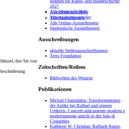
Instituts für Kunst- und Bildgeschichte
2027
Alle Veranstaltungen
Anmelden zum IKB-
Veranstaltungsverteiler
Alle Ausstellungen
Alle Online-Ausstellungen
Studentische Ausstellungen
Ausschreibungen
aktuelle Stellenausschreibungen
Terra Foundation
hlüssel, den Sie von
Zeitschriften/Reihen
 Beschilderung
Bildwelten des Wissens
Publikationen
Michail Chatzidakis: Transformationen
der Antike bei Raffael und seinem
Umkreis. Concetti anticamente moderni e
modernamente antichi in der Sala di
Costantino
Kathleen W. Christian: Raffaele Riario,