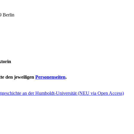
 Berlin
ktorin
te den jeweiligen
Personenseiten
.
nstgeschichte an der Humboldt-Universität (NEU via Open Access)