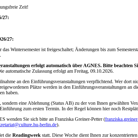
ngsfreie Zeit!
6/27:
026/27:
 das Wintersemester ist freigeschaltet; Änderungen bis zum Semestersta
.
nstaltungen erfolgt automatisch über AGNES. Bitte beachten Sie
ie automatische Zulassung erfolgt am Freitag, 09.10.2026.
eilnahme an den Einführungsveranstaltungen verpflichtend. Wer dort nicht
eigewordenen Plätze werden in den Einführungsveranstaltungen an dieje
ten haben.
, sondern eine Ablehnung (Status AB) zu der von Ihnen gewählten Vera
 Einführung zum ersten Termin. In der Regel können hier noch Restplä
wenden Sie sich bitte an Franziska Greiner-Petter (
franziska.greine
kretariat@culture.hu-berlin.de
).
det die
Readingweek
statt. Diese Woche dient Ihnen zur konzentrierte