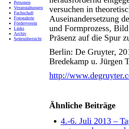
Personen
versuchen in theoretis
Veranstaltungen
Fachschaft
Auseinandersetzung 
Fotogalerie
Förderverein
und Formprozess, Bild
Links
Archiv
Präsenz auf die Spur 
Seitenübersicht
Berlin: De Gruyter, 20
Bredekamp u. Jürgen T
http://www.degruyter.
Ähnliche Beiträge
4.-6. Juli 2013 – T