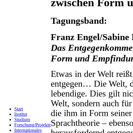
zwischen Form 
Tagungsband:
Franz Engel/Sabine 
Das Entgegenkommen
Form und Empfindu
Etwas in der Welt reißt
entgegen… Die Welt, d
lebendige. Dies gilt ni
Welt, sondern auch fü
Start
die ihm in Form seiner
Institut
Studium
Sprachtheorie – ebenso
Forschung/Projekte
Internationales
herausfordernd entge