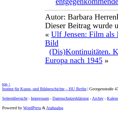
entgegenkommende
Autor: Barbara Herren
Dieser Beitrag wurde 
«
Ulf Jensen: Film al
Bild
(Dis)Kontinuitäten. K
Europa nach 1945
»
top ↑
Institut für Kunst- und Bildgeschichte – HU Berlin
| Georgenstraße 47
Seitenübersicht
-
Impressum
-
Datenschutzerklärung
-
Archiv
-
Kalen
Powered by
WordPress
&
Atahualpa