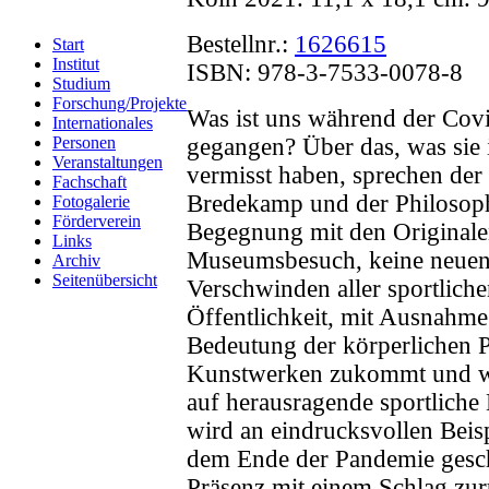
Bestellnr.:
1626615
Start
Institut
ISBN: 978-3-7533-0078-8
Studium
Forschung/Projekte
Was ist uns während der Cov
Internationales
Personen
gegangen? Über das, was sie 
Veranstaltungen
vermisst haben, sprechen der
Fachschaft
Bredekamp und der Philosop
Fotogalerie
Förderverein
Begegnung mit den Originale
Links
Museumsbesuch, keine neuen 
Archiv
Seitenübersicht
Verschwinden aller sportlich
Öffentlichkeit, mit Ausnahme
Bedeutung der körperlichen 
Kunstwerken zukommt und wi
auf herausragende sportliche L
wird an eindrucksvollen Beisp
dem Ende der Pandemie gesch
Präsenz mit einem Schlag zu