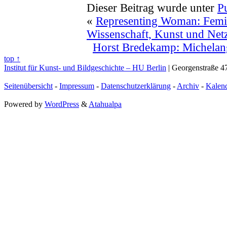
Dieser Beitrag wurde unter
P
«
Representing Woman: Femini
Wissenschaft, Kunst und Net
Horst Bredekamp: Michelan
top ↑
Institut für Kunst- und Bildgeschichte – HU Berlin
| Georgenstraße 47
Seitenübersicht
-
Impressum
-
Datenschutzerklärung
-
Archiv
-
Kalen
Powered by
WordPress
&
Atahualpa