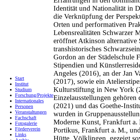
Erfahrungen in den dominant
Identität und Nationalität in
die Verknüpfung der Perspek
Orten und performativen Prak
Lebensrealitäten Schwarzer 
eröffnet Atkinson alternative
transhistorisches Schwarzsei
Gordon an der Städelschule Fr
Stipendien und Künstlerresid
Angeles (2016), an der Jan 
Start
(2017), sowie ein Ateliersti
Institut
Kulturstiftung in New York (
Studium
Forschung/Projekte
Einzelausstellungen gehören
Internationales
(2021) und das Goethe-Institu
Personen
Veranstaltungen
wurden in Gruppenausstellun
Fachschaft
Moderne Kunst, Frankfurt a.
Fotogalerie
Portikus, Frankfurt a. M., un
Förderverein
Links
Hütte, Völklingen, gezeigt so