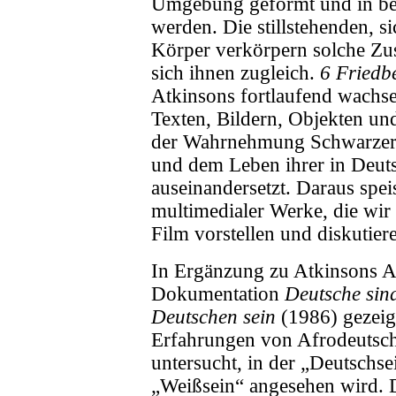
Umgebung geformt und in be
werden. Die stillstehenden, 
Körper verkörpern solche Zu
sich ihnen zugleich.
6 Friedb
Atkinsons fortlaufend wachs
Texten, Bildern, Objekten und
der Wahrnehmung Schwarzer 
und dem Leben ihrer in Deut
auseinandersetzt. Daraus spei
multimedialer Werke, die w
Film vorstellen und diskutier
In Ergänzung zu Atkinsons Ar
Dokumentation
Deutsche sin
Deutschen sein
(1986) gezeigt
Erfahrungen von Afrodeutsche
untersucht, in der „Deutschse
„Weißsein“ angesehen wird. D