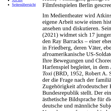
Archiv
Filmfestspielen Berlin gescree
Seitenübersicht
Im Medientheater wird Atkins
eigene Arbeit sowie einen hi
ansehen und diskutieren. Se
(2021) widmet sich 17 junge
den Ray Barracks – einer eh
in Friedberg, deren Väter, eb
afroamerikanische US-Soldate
Ihre Bewegungen und Choreo
Harfenspiel begleitet, in de
Toxi
(BRD, 1952, Robert A. St
der die Frage nach der famili
Zugehörigkeit afrodeutscher 
Bundesrepublik stellt. Der ein
ästhetische Bildsprache für d
deutsche und männliche Subje