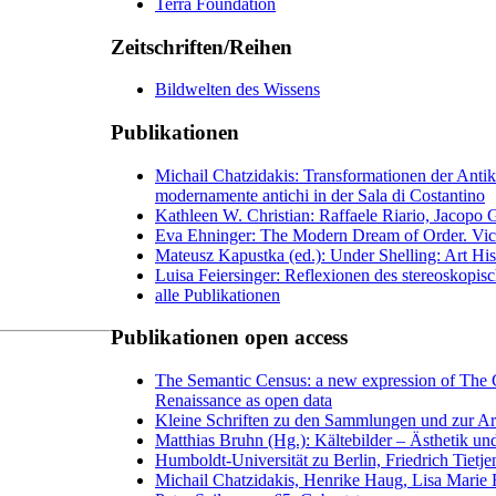
Terra Foundation
Zeitschriften/Reihen
Bildwelten des Wissens
Publikationen
Michail Chatzidakis: Transformationen der Anti
modernamente antichi in der Sala di Costantino
Kathleen W. Christian: Raffaele Riario, Jacopo
Eva Ehninger: The Modern Dream of Order. Victo
Mateusz Kapustka (ed.): Under Shelling: Art Hist
Luisa Feiersinger: Reflexionen des stereoskopisc
alle Publikationen
Publikationen open access
The Semantic Census: a new expression of The 
Renaissance as open data
Kleine Schriften zu den Sammlungen und zur Ar
Matthias Bruhn (Hg.): Kältebilder – Ästhetik un
Humboldt-Universität zu Berlin, Friedrich Tietje
Michail Chatzidakis, Henrike Haug, Lisa Marie 