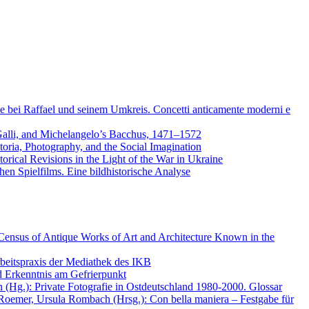
ke bei Raffael und seinem Umkreis. Concetti anticamente moderni e
 Galli, and Michelangelo’s Bacchus, 1471–1572
ria, Photography, and the Social Imagination
orical Revisions in the Light of the War in Ukraine
hen Spielfilms. Eine bildhistorische Analyse
Census of Antique Works of Art and Architecture Known in the
beitspraxis der Mediathek des IKB
d Erkenntnis am Gefrierpunkt
n (Hg.): Private Fotografie in Ostdeutschland 1980-2000. Glossar
Roemer, Ursula Rombach (Hrsg.): Con bella maniera – Festgabe für