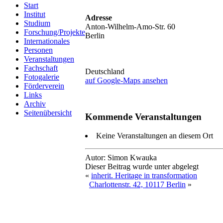
Start
Institut
Adresse
Studium
Anton-Wilhelm-Amo-Str. 60
Forschung/Projekte
Berlin
Internationales
Personen
Veranstaltungen
Fachschaft
Deutschland
Fotogalerie
auf Google-Maps ansehen
Förderverein
Links
Archiv
Seitenübersicht
Kommende Veranstaltungen
Keine Veranstaltungen an diesem Ort
Autor: Simon Kwauka
Dieser Beitrag wurde unter abgelegt
«
inherit. Heritage in transformation
Charlottenstr. 42, 10117 Berlin
»