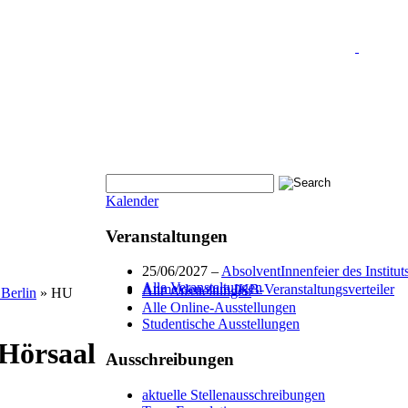
Kalender
Veranstaltungen
25/06/2027 –
AbsolventInnenfeier des Institu
Alle Veranstaltungen
Anmelden zum IKB-Veranstaltungsverteiler
Alle Ausstellungen
 Berlin
»
HU
Alle Online-Ausstellungen
Studentische Ausstellungen
Hörsaal
Ausschreibungen
aktuelle Stellenausschreibungen