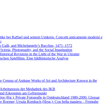
tike bei Raffael und seinem Umkreis. Concetti anticamente moderni e
o
po Galli, and Michelangelo’s Bacchus, 1471–1572
ctoria, Photography, and the Social Imagination
istorical Revisions in the Light of the War in Ukraine
schen Spielfilms. Eine bildhistorische Analyse
e Census of Antique Works of Art and Architecture Known in the
Arbeitspraxis der Mediathek des IKB
 und Erkenntnis am Gefrierpunkt
tjen (Hg.): Private Fotografie in Ostdeutschland 1980-2000. Glossar
ie Roemer, Ursula Rombach (Hrsg.): Con bella maniera – Festgabe