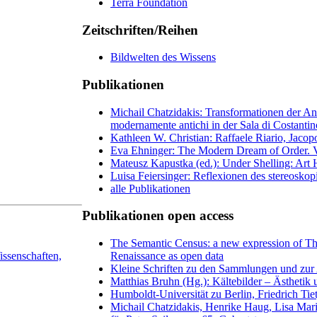
Terra Foundation
Zeitschriften/Reihen
Bildwelten des Wissens
Publikationen
Michail Chatzidakis: Transformationen der An
modernamente antichi in der Sala di Costantin
Kathleen W. Christian: Raffaele Riario, Jaco
Eva Ehninger: The Modern Dream of Order. Vi
Mateusz Kapustka (ed.): Under Shelling: Art H
Luisa Feiersinger: Reflexionen des stereoskopi
alle Publikationen
Publikationen open access
The Semantic Census: a new expression of Th
Renaissance as open data
ssenschaften,
Kleine Schriften zu den Sammlungen und zur 
Matthias Bruhn (Hg.): Kältebilder – Ästhetik
Humboldt-Universität zu Berlin, Friedrich Tie
Michail Chatzidakis, Henrike Haug, Lisa Mar