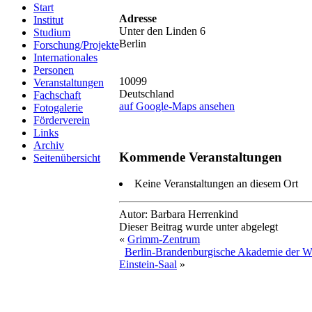
Start
Adresse
Institut
Unter den Linden 6
Studium
Berlin
Forschung/Projekte
Internationales
Personen
10099
Veranstaltungen
Deutschland
Fachschaft
auf Google-Maps ansehen
Fotogalerie
Förderverein
Links
Archiv
Kommende Veranstaltungen
Seitenübersicht
Keine Veranstaltungen an diesem Ort
Autor: Barbara Herrenkind
Dieser Beitrag wurde unter abgelegt
«
Grimm-Zentrum
Berlin-Brandenburgische Akademie der Wi
Einstein-Saal
»