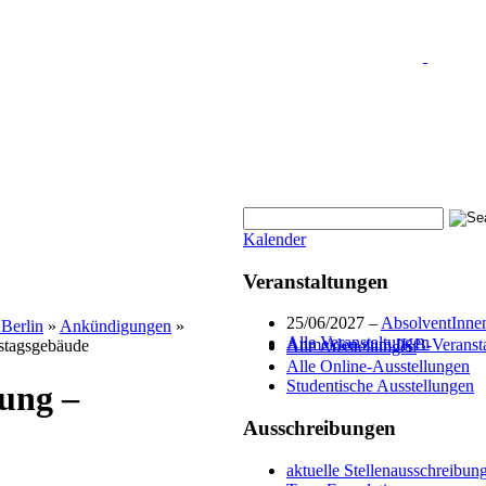
Kalender
Veranstaltungen
25/06/2027 –
AbsolventInnenf
 Berlin
»
Ankündigungen
»
Alle Veranstaltungen
Anmelden zum IKB-Veranstal
hstagsgebäude
Alle Ausstellungen
Alle Online-Ausstellungen
Studentische Ausstellungen
rung –
Ausschreibungen
aktuelle Stellenausschreibun