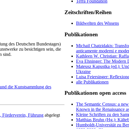
Terra Foundation
Zeitschriften/Reihen
Bildwelten des Wissens
Publikationen
lung des Deutschen Bundestages)
Michail Chatzidakis: Transfo
nstwerke zu besichtigen sein, die
anticamente moderni e modern
n sind.
Kathleen W. Christian: Raff
Eva Ehninger: The Modern Dr
Mateusz Kapustka (ed.): Under
Ukraine
Luisa Feiersinger: Reflexion
alle Publikationen
 und die Kunstsammlung des
Publikationen open access
The Semantic Census: a new 
Known in the Renaissance as
Kleine Schriften zu den Sam
n,
Förderverein,
Führung
abgelegt
Matthias Bruhn (Hg.): Kälteb
Humboldt-Universität zu Berli