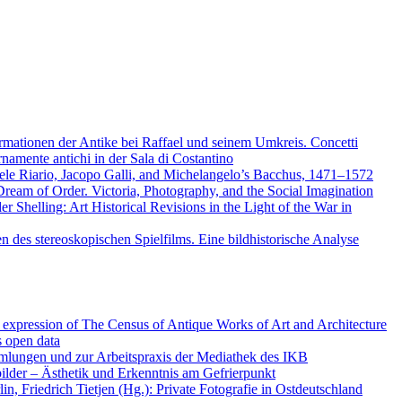
rmationen der Antike bei Raffael und seinem Umkreis. Concetti
amente antichi in der Sala di Costantino
aele Riario, Jacopo Galli, and Michelangelo’s Bacchus, 1471–1572
eam of Order. Victoria, Photography, and the Social Imagination
 Shelling: Art Historical Revisions in the Light of the War in
en des stereoskopischen Spielfilms. Eine bildhistorische Analyse
expression of The Census of Antique Works of Art and Architecture
 open data
mlungen und zur Arbeitspraxis der Mediathek des IKB
ilder – Ästhetik und Erkenntnis am Gefrierpunkt
n, Friedrich Tietjen (Hg.): Private Fotografie in Ostdeutschland