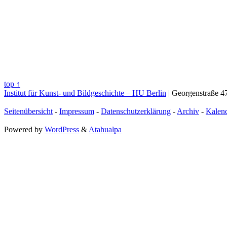
top ↑
Institut für Kunst- und Bildgeschichte – HU Berlin
| Georgenstraße 47
Seitenübersicht
-
Impressum
-
Datenschutzerklärung
-
Archiv
-
Kalen
Powered by
WordPress
&
Atahualpa