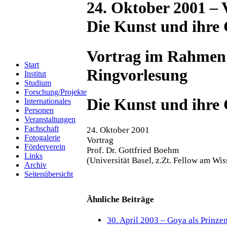
24. Oktober 2001 – 
Die Kunst und ihre
Vortrag im Rahmen
Start
Ringvorlesung
Institut
Studium
Forschung/Projekte
Die Kunst und ihre
Internationales
Personen
Veranstaltungen
Fachschaft
24. Oktober 2001
Fotogalerie
Vortrag
Förderverein
Prof. Dr. Gottfried Boehm
Links
(Universität Basel, z.Zt. Fellow am Wi
Archiv
Seitenübersicht
Ähnliche Beiträge
30. April 2003 – Goya als Prinz