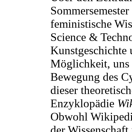
Sommersemester 2
feministische Wis
Science & Techno
Kunstgeschichte u
Möglichkeit, uns 
Bewegung des Cyb
dieser theoretis
Enzyklopädie
Wi
Obwohl Wikiped
der Wissenschaft