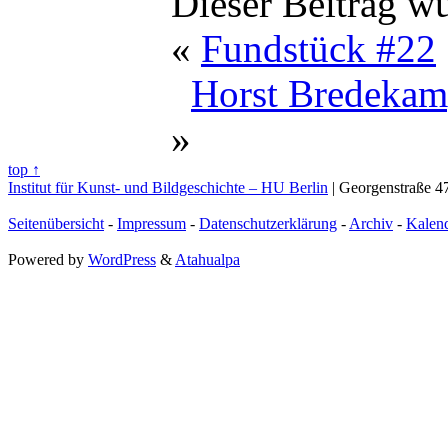
Dieser Beitrag w
«
Fundstück #22
Horst Bredekamp
»
top ↑
Institut für Kunst- und Bildgeschichte – HU Berlin
| Georgenstraße 47
Seitenübersicht
-
Impressum
-
Datenschutzerklärung
-
Archiv
-
Kalen
Powered by
WordPress
&
Atahualpa