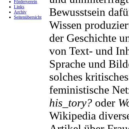
Förderverein
Links
Bewusstsein dafü
Archiv
Seitenübersicht
Wissen produzier
der Geschichte un
von Text- und In
Sprache und Bilde
solches kritische
feministische Net
his_tory?
oder
W
Wikipedia diverse
Artikel über Frau