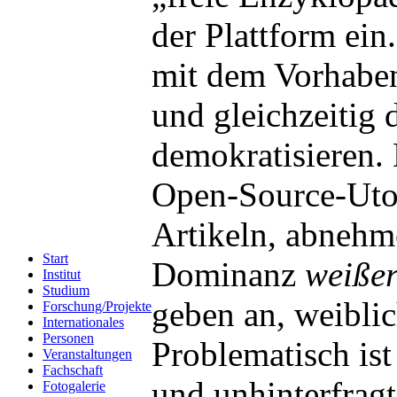
der Plattform ein.
mit dem Vorhaben
und gleichzeitig
demokratisieren. 
Open-Source-Utop
Artikeln, abnehm
Start
Dominanz
weiße
Institut
Studium
geben an, weiblic
Forschung/Projekte
Internationales
Personen
Problematisch ist
Veranstaltungen
Fachschaft
und unhinterfragt
Fotogalerie