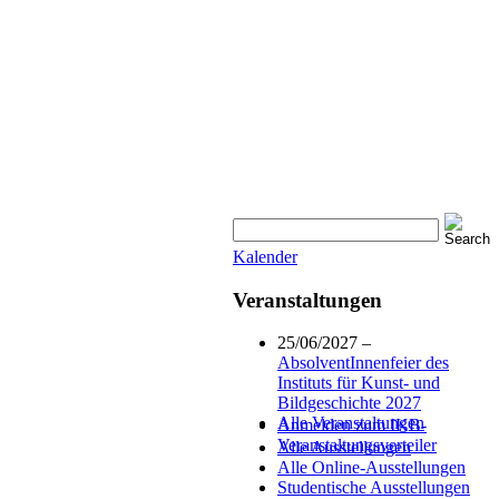
Kalender
Veranstaltungen
25/06/2027 –
AbsolventInnenfeier des
Instituts für Kunst- und
Bildgeschichte 2027
Alle Veranstaltungen
Anmelden zum IKB-
Veranstaltungsverteiler
Alle Ausstellungen
Alle Online-Ausstellungen
Studentische Ausstellungen