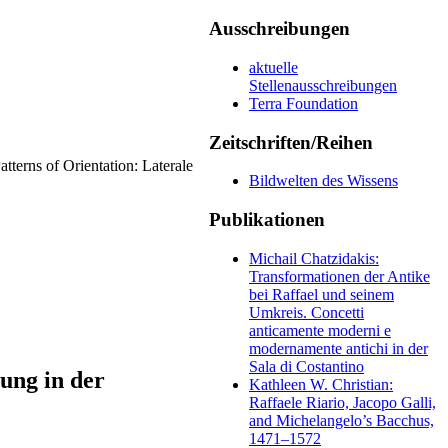
Ausschreibungen
aktuelle
Stellenausschreibungen
Terra Foundation
Zeitschriften/Reihen
atterns of Orientation: Laterale
Bildwelten des Wissens
Publikationen
Michail Chatzidakis:
Transformationen der Antike
bei Raffael und seinem
Umkreis. Concetti
anticamente moderni e
modernamente antichi in der
Sala di Costantino
rung in der
Kathleen W. Christian:
Raffaele Riario, Jacopo Galli,
and Michelangelo’s Bacchus,
1471–1572