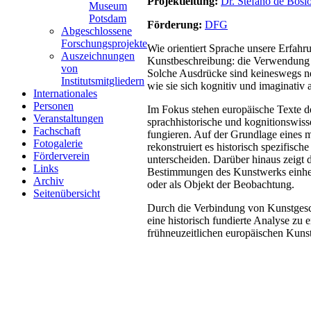
Projektleitung:
Dr. Stefano de Bosi
Museum
Potsdam
Förderung:
DFG
Abgeschlossene
Forschungsprojekte
Wie orientiert Sprache unsere Erfahr
Auszeichnungen
Kunstbeschreibung: die Verwendung la
von
Solche Ausdrücke sind keineswegs neut
Institutsmitgliedern
wie sie sich kognitiv und imaginativ a
Internationales
Personen
Im Fokus stehen europäische Texte de
Veranstaltungen
sprachhistorische und kognitionswiss
Fachschaft
fungieren. Auf der Grundlage eines 
Fotogalerie
rekonstruiert es historisch spezifis
Förderverein
unterscheiden. Darüber hinaus zeigt d
Links
Bestimmungen des Kunstwerks einhergeh
Archiv
oder als Objekt der Beobachtung.
Seitenübersicht
Durch die Verbindung von Kunstgeschi
eine historisch fundierte Analyse zu
frühneuzeitlichen europäischen Kunst s