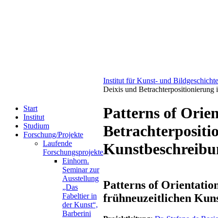
Institut für Kunst- und Bildgeschicht
Deixis und Betrachterpositionierung 
Start
Patterns of Orien
Institut
Studium
Betrachterpositi
Forschung/Projekte
Laufende
Kunstbeschreibu
Forschungsprojekte
Einhorn.
Seminar zur
Ausstellung
Patterns of Orientatio
„Das
frühneuzeitlichen Kun
Fabeltier in
der Kunst“,
Barberini