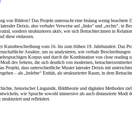
o
ung von Bildern? Das Projekt untersucht eine bislang wenig beachtete 
teraler Deixis, also verbaler Verweise auf „links“ und „rechts“, in 
ral, sondern strukturieren aktiv, wie sich Betrachter:innen in Relatio
uf diese einlassen.
r Kunstbeschreibung vom 16. bis zum frühen 19. Jahrhundert. Das Proj
enschaftliche Ansätze, um zu analysieren, wie verbale Beschreibungen 
mehrsprachigen Korpus und durch die Kombination von close reading 
che Modi des Sehens, die sich deutlich von modernen, betrachterzentri
as Projekt, dass unterschiedliche Muster lateraler Deixis mit unterschi
en – als „belebte“ Entität, als strukturierter Raum, in dem Betrachter:
chte, historischer Linguistik, Bildtheorie und digitalen Methoden zie
 entwickeln, wie Sprache sowohl immersive als auch distanzierte Modi de
trukturiert und reflektiert.