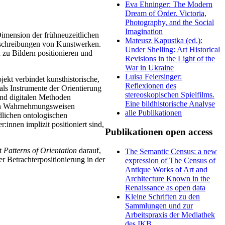
Eva Ehninger: The Modern
Dream of Order. Victoria,
Photography, and the Social
Imagination
Dimension der frühneuzeitlichen
Mateusz Kapustka (ed.):
Beschreibungen von Kunstwerken.
Under Shelling: Art Historical
n zu Bildern positionieren und
Revisions in the Light of the
War in Ukraine
Luisa Feiersinger:
ekt verbindet kunsthistorische,
Reflexionen des
als Instrumente der Orientierung
stereoskopischen Spielfilms.
und digitalen Methoden
Eine bildhistorische Analyse
erten Wahrnehmungsweisen
alle Publikationen
edlichen ontologischen
innen implizit positioniert sind,
Publikationen open access
lt
Patterns of Orientation
darauf,
The Semantic Census: a new
r Betrachterpositionierung in der
expression of The Census of
Antique Works of Art and
Architecture Known in the
Renaissance as open data
Kleine Schriften zu den
Sammlungen und zur
Arbeitspraxis der Mediathek
des IKB