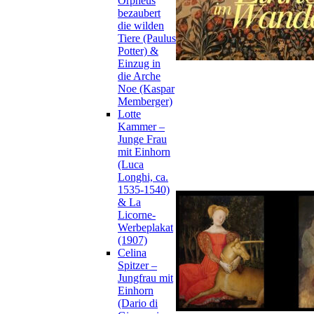
Orpheus
bezaubert
die wilden
Tiere (Paulus
Potter) &
Einzug in
die Arche
Noe (Kaspar
Memberger)
Lotte
Kammer –
Junge Frau
mit Einhorn
(Luca
Longhi, ca.
1535-1540)
& La
Licorne-
Werbeplakat
(1907)
Celina
Spitzer –
Jungfrau mit
Einhorn
(Dario di