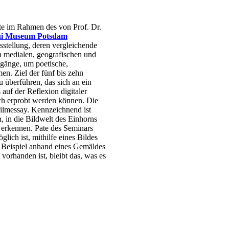
hte im Rahmen des von Prof. Dr.
ni Museum Potsdam
sstellung, deren vergleichende
 medialen, geografischen und
Zugänge, um poetische,
en. Ziel der fünf bis zehn
 überführen, das sich an ein
auf der Reflexion digitaler
ich erprobt werden können. Die
ilmessay. Kennzeichnend ist
n, in die Bildwelt des Einhorns
erkennen. Pate des Seminars
ich ist, mithilfe eines Bildes
es Beispiel anhand eines Gemäldes
vorhanden ist, bleibt das, was es