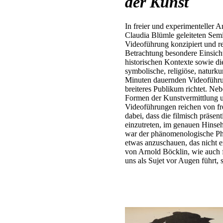
der Kunst
In freier und experimenteller 
Claudia Blümle geleiteten Sem
Videoführung konzipiert und re
Betrachtung besondere Einsich
historischen Kontexte sowie die
symbolische, religiöse, naturk
Minuten dauernden Videoführung
breiteres Publikum richtet. Ne
Formen der Kunstvermittlung un
Videoführungen reichen von f
dabei, dass die filmisch präsen
einzutreten, im genauen Hins
war der phänomenologische Phil
etwas anzuschauen, das nicht e
von Arnold Böcklin, wie auch f
uns als Sujet vor Augen führt, 