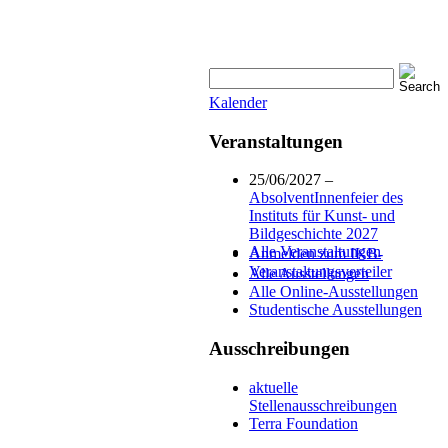
Kalender
Veranstaltungen
25/06/2027 –
AbsolventInnenfeier des
Instituts für Kunst- und
Bildgeschichte 2027
Alle Veranstaltungen
Anmelden zum IKB-
Veranstaltungsverteiler
Alle Ausstellungen
Alle Online-Ausstellungen
Studentische Ausstellungen
Ausschreibungen
aktuelle
Stellenausschreibungen
Terra Foundation