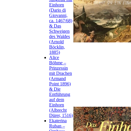
Einhorn
(Dario di
Giovanni,
ca. 1467/68)
& Das
Schweigen
des Waldes
(Arnold
Böcklin,
1885)
Alice
Böhme –
Prinzessin
mit Drachen
(Armand
Point 1896)
& Die
Entführung
auf dem
Einhorn
(Albrecht
Dürer, 1516)
Ekaterina
Ruban –