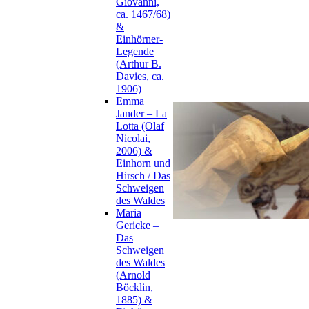
Giovanni,
ca. 1467/68)
&
Einhörner-
Legende
(Arthur B.
Davies, ca.
1906)
Emma
Jander – La
Lotta (Olaf
Nicolai,
2006) &
Einhorn und
Hirsch / Das
Schweigen
des Waldes
Maria
Gericke –
Das
Schweigen
des Waldes
(Arnold
Böcklin,
1885) &