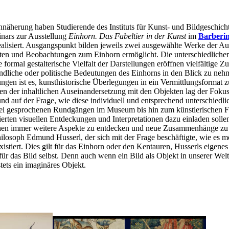
Annäherung haben Studierende des Instituts für Kunst- und Bildgeschic
inars zur Ausstellung
Einhorn. Das Fabeltier in der Kunst
im
Barberi
alisiert. Ausgangspunkt bilden jeweils zwei ausgewählte Werke der Au
ten und Beobachtungen zum Einhorn ermöglicht. Die unterschiedlichen
 formal gestalterische Vielfalt der Darstellungen eröffnen vielfältige 
undliche oder politische Bedeutungen des Einhorns in den Blick zu nehm
en ist es, kunsthistorische Überlegungen in ein Vermittlungsformat zu
ben der inhaltlichen Auseinandersetzung mit den Objekten lag der Fokus 
d auf der Frage, wie diese individuell und entsprechend unterschiedl
rei gesprochenen Rundgängen im Museum bis hin zum künstlerischen F
tierten visuellen Entdeckungen und Interpretationen dazu einladen solle
ehen immer weitere Aspekte zu entdecken und neue Zusammenhänge zu 
osoph Edmund Husserl, der sich mit der Frage beschäftigte, wie es mögl
xistiert. Dies gilt für das Einhorn oder den Kentauren, Husserls eigen
ür das Bild selbst. Denn auch wenn ein Bild als Objekt in unserer Welt 
stets ein imaginäres Objekt.