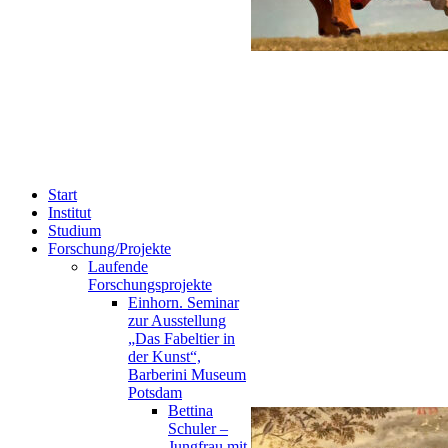
Start
Institut
Studium
Forschung/Projekte
Laufende
Forschungsprojekte
Einhorn. Seminar
zur Ausstellung
„Das Fabeltier in
der Kunst“,
Barberini Museum
Potsdam
Bettina
Schuler –
Jungfrau mit