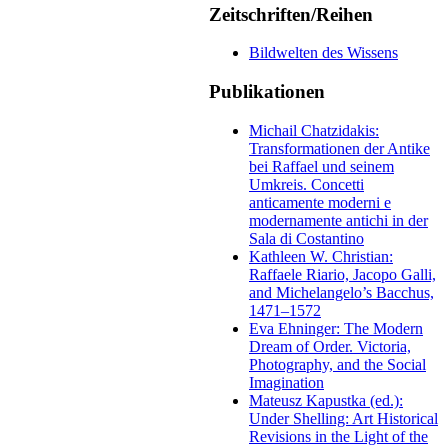
Zeitschriften/Reihen
Bildwelten des Wissens
Publikationen
Michail Chatzidakis:
Transformationen der Antike
bei Raffael und seinem
Umkreis. Concetti
anticamente moderni e
modernamente antichi in der
Sala di Costantino
Kathleen W. Christian:
Raffaele Riario, Jacopo Galli,
and Michelangelo’s Bacchus,
1471–1572
Eva Ehninger: The Modern
Dream of Order. Victoria,
Photography, and the Social
Imagination
Mateusz Kapustka (ed.):
Under Shelling: Art Historical
Revisions in the Light of the