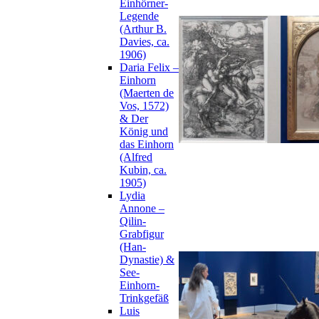
Einhörner-
Legende
(Arthur B.
Davies, ca.
1906)
Daria Felix –
Einhorn
(Maerten de
Vos, 1572)
& Der
König und
das Einhorn
(Alfred
Kubin, ca.
1905)
Lydia
Annone –
Qilin-
Grabfigur
(Han-
Dynastie) &
See-
Einhorn-
Trinkgefäß
Luis