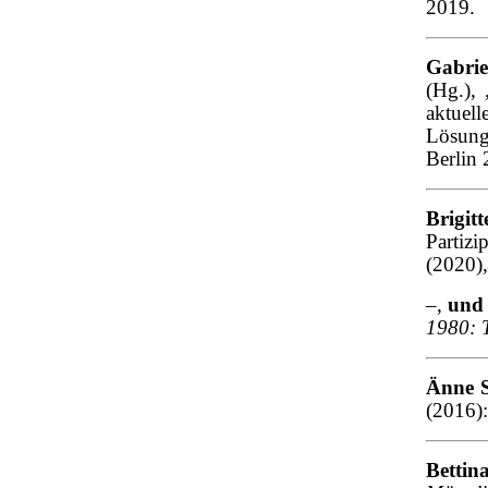
2019.
Gabrie
(Hg.),
aktu
Lösung
Berlin 
Brigit
Partiz
(2020),
–,
und 
1980: 
Änne 
(2016):
Betti