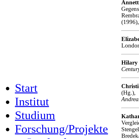
Annet
Gegens
Rembra
(1996)
Elizabe
London
Hilary
Centur
Start
Christi
(Hg.)
Institut
Andrea
Studium
Katha
Vergle
Forschung/Projekte
Stenge
Bredek