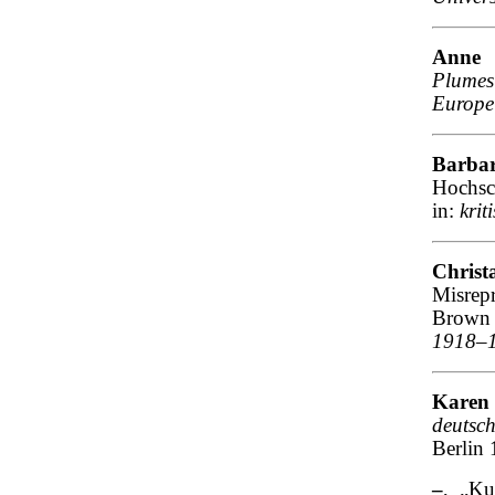
Anne 
Plumes
Europe
Barba
Hochsch
in:
krit
Chris
Misrep
Brown
1918–
Karen
deutsc
Berlin 
–
, „Ku