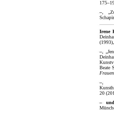
175–19
–
, „Z
Schapi
Irene 
Deinha
(1993),
–
, „Je
Deinha
Kunstv
Beate 
Frauen
–
, „‚
Kunsth
20 (20
– und
Münche