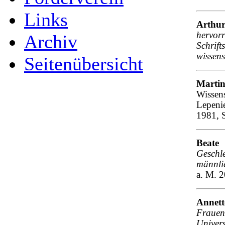
Links
Arthur
hervor
Archiv
Schri
wissens
Seitenübersicht
Marti
Wissen
Lepeni
1981, 
Beat
Geschl
männli
a. M. 
Annet
Frauen
Univer