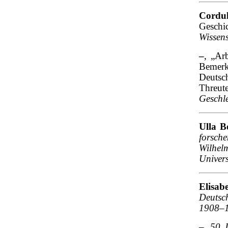
Cordul
Geschi
Wissens
–
, „Ar
Bemerk
Deutsc
Threut
Geschl
Ulla 
forsch
Wilhe
Univers
Elisa
Deutsc
1908–
–
,
50 J