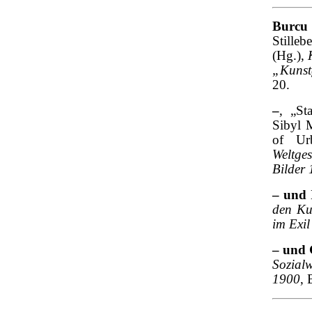
Burcu
Stilleb
(Hg.),
„Kunst
20.
–
, „St
Sibyl 
of Ur
Weltge
Bilder
– und 
den Ku
im Exil
–
und 
Sozial
1900
, 