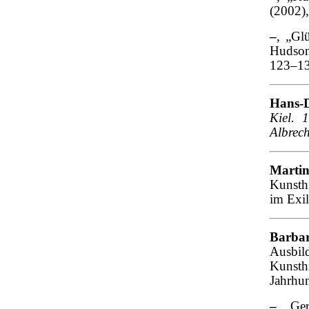
(2002)
–
, „Gl
Hudso
123–13
Hans-D
Kiel. 1
Albrech
Marti
Kunsthi
im Exil
Barba
Ausbi
Kunsth
Jahrhun
–
, „Ge