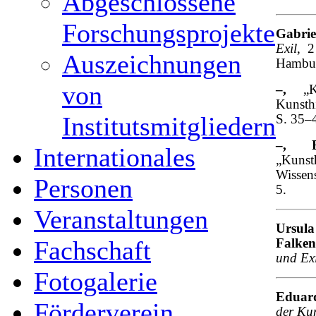
Abgeschlossene
Forschungsprojekte
Gabri
Exil
, 2
Auszeichnungen
Hambur
von
–
,
„Ke
Kunsth
Institutsmitgliedern
S. 35–
–, B
Internationales
„Kun
Wissens
Personen
5.
Veranstaltungen
Ursul
Fachschaft
Falken
und Exi
Fotogalerie
Eduar
Förderverein
der Ku