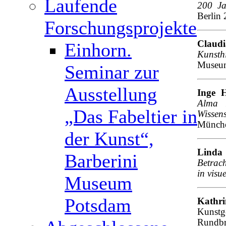
Laufende
200 Ja
Berlin
Forschungsprojekte
Clau
Einhorn.
Kunst
Museu
Seminar zur
Ausstellung
Inge H
Alma 
„Das Fabeltier in
Wissen
Münche
der Kunst“,
Linda
Barberini
Betrac
in vis
Museum
Potsdam
Kathr
Kunst
Rundbri