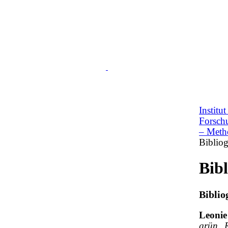
Institu
Forsch
– Meth
Bibliog
Bib
Biblio
Leonie
grün. 