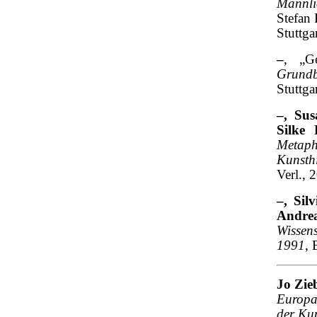
Männli
Stefan 
Stuttga
–
, „G
Grundb
Stuttga
–
,
Sus
Silke 
Met
Kunsthi
Verl., 
–
,
Sil
Andrea
Wissen
1991
, 
Jo Zieb
Europa 
der Ku