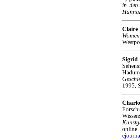
in den
Hannah
Clair
Women 
Westpo
Sigri
Sehens:
Hadum
Geschle
1995, 
Charl
Fors
Wissen
Kunstg
onl
ejourna