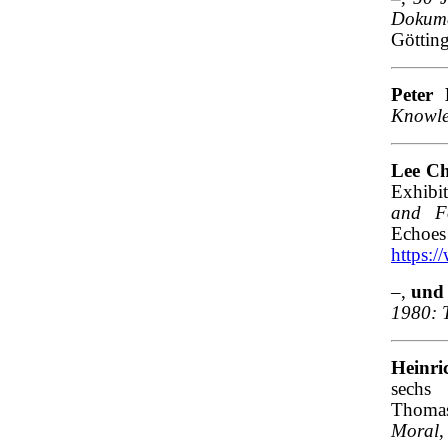
Dokum
Göttin
Peter
Knowl
Lee Ch
Exhibi
and F
Echoes
https:
–,
und 
1980: 
Heinri
sechs 
Thomas
Moral
,