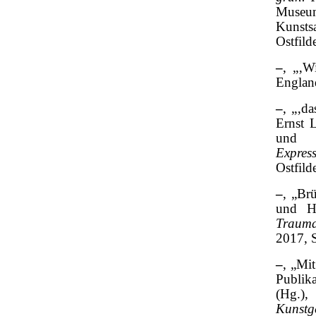
Muse
Kunst
Ostfild
–
, „‚W
Englan
–
, „‚d
Ernst 
und 
Expres
Ostfild
–
, „Br
und H
Traum
2017, 
–
, „Mi
Publik
(Hg.)
Kunstg