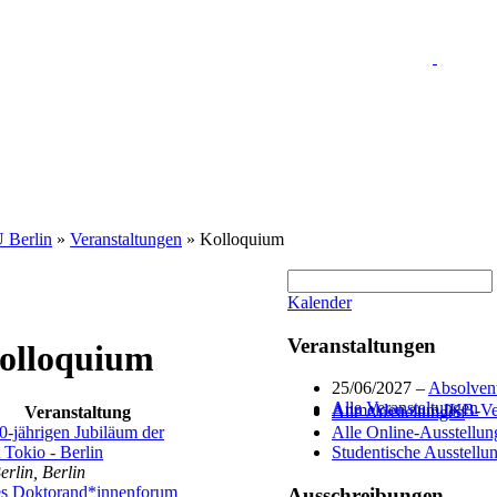
U Berlin
»
Veranstaltungen
» Kolloquium
Kalender
Veranstaltungen
Kolloquium
25/06/2027 –
Absolvent
Alle Veranstaltungen
Anmelden zum IKB-Vera
Veranstaltung
Alle Ausstellungen
-jährigen Jubiläum der
Alle Online-Ausstellun
 Tokio - Berlin
Studentische Ausstellu
rlin, Berlin
les Doktorand*innenforum
Ausschreibungen