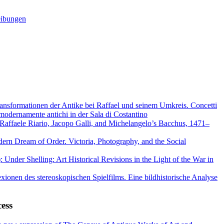
reibungen
ransformationen der Antike bei Raffael und seinem Umkreis. Concetti
modernamente antichi in der Sala di Costantino
 Raffaele Riario, Jacopo Galli, and Michelangelo’s Bacchus, 1471–
rn Dream of Order. Victoria, Photography, and the Social
 Under Shelling: Art Historical Revisions in the Light of the War in
exionen des stereoskopischen Spielfilms. Eine bildhistorische Analyse
ess