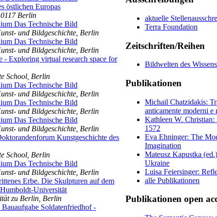
s östlichen Europas
0117 Berlin
aktuelle Stellenaussch
ium Das Technische Bild
Terra Foundation
Kunst- und Bildgeschichte, Berlin
ium Das Technische Bild
Zeitschriften/Reihen
Kunst- und Bildgeschichte, Berlin
 - Exploring virtual research space for
Bildwelten des Wissens
 School, Berlin
Publikationen
ium Das Technische Bild
Kunst- und Bildgeschichte, Berlin
Michail Chatzidakis: T
ium Das Technische Bild
anticamente moderni e 
Kunst- und Bildgeschichte, Berlin
Kathleen W. Christian:
ium Das Technische Bild
1572
Kunst- und Bildgeschichte, Berlin
Eva Ehninger: The Mode
 Doktorandenforum Kunstgeschichte des
Imagination
Mateusz Kapustka (ed.):
 School, Berlin
Ukraine
ium Das Technische Bild
Luisa Feiersinger: Refl
Kunst- und Bildgeschichte, Berlin
alle Publikationen
ittenes Erbe. Die Skulpturen auf dem
Humboldt-Universität
Publikationen open acc
ät zu Berlin, Berlin
 Bauaufgabe Soldatenfriedhof -