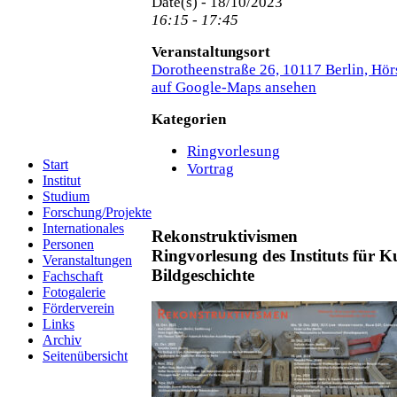
Date(s) - 18/10/2023
16:15 - 17:45
Veranstaltungsort
Dorotheenstraße 26, 10117 Berlin, Hör
auf Google-Maps ansehen
Kategorien
Ringvorlesung
Start
Vortrag
Institut
Studium
Forschung/Projekte
Internationales
Rekonstruktivismen
Personen
Ringvorlesung des Instituts für K
Veranstaltungen
Bildgeschichte
Fachschaft
Fotogalerie
Förderverein
Links
Archiv
Seitenübersicht