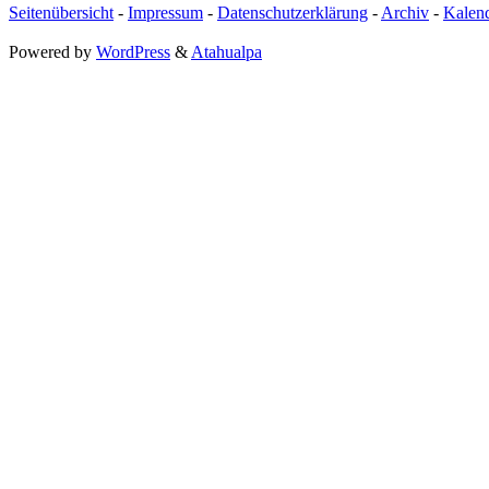
Seitenübersicht
-
Impressum
-
Datenschutzerklärung
-
Archiv
-
Kalen
Powered by
WordPress
&
Atahualpa