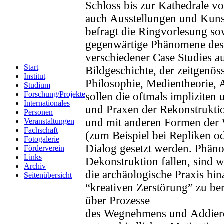
Schloss bis zur Kathedrale v
auch Ausstellungen und Kuns
befragt die Ringvorlesung so
gegenwärtige Phänomene des
verschiedener Case Studies a
Start
Bildgeschichte, der zeitgenös
Institut
Philosophie, Medientheorie, 
Studium
Forschung/Projekte
sollen die oftmals implizite
Internationales
und Praxen der Rekonstruktio
Personen
und mit anderen Formen der 
Veranstaltungen
Fachschaft
(zum Beispiel bei Repliken od
Fotogalerie
Dialog gesetzt werden. Phäno
Förderverein
Links
Dekonstruktion fallen, sind w
Archiv
die archäologische Praxis hi
Seitenübersicht
“kreativen Zerstörung” zu ber
über Prozesse
des Wegnehmens und Addiere