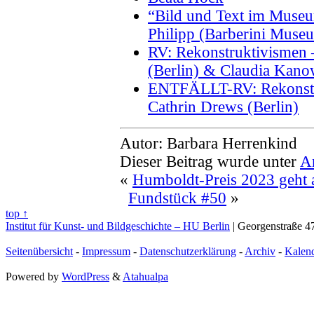
“Bild und Text im Museu
Philipp (Barberini Muse
RV: Rekonstruktivismen 
(Berlin) & Claudia Kanow
ENTFÄLLT-RV: Rekonstr
Cathrin Drews (Berlin)
Autor: Barbara Herrenkind
Dieser Beitrag wurde unter
A
«
Humboldt-Preis 2023 geht
Fundstück #50
»
top ↑
Institut für Kunst- und Bildgeschichte – HU Berlin
| Georgenstraße 47
Seitenübersicht
-
Impressum
-
Datenschutzerklärung
-
Archiv
-
Kalen
Powered by
WordPress
&
Atahualpa