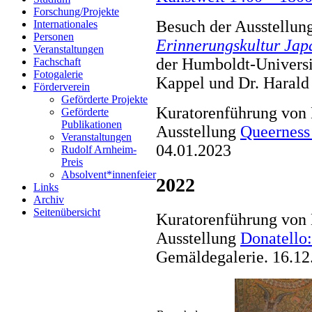
Forschung/Projekte
Besuch der Ausstellun
Internationales
Personen
Erinnerungskultur Ja
Veranstaltungen
der Humboldt-Universit
Fachschaft
Fotogalerie
Kappel und Dr. Harald
Förderverein
Geförderte Projekte
Kuratorenführung von 
Geförderte
Publikationen
Ausstellung
Queerness
Veranstaltungen
04.01.2023
Rudolf Arnheim-
Preis
Absolvent*innenfeier
2022
Links
Archiv
Seitenübersicht
Kuratorenführung von 
Ausstellung
Donatello:
Gemäldegalerie. 16.12