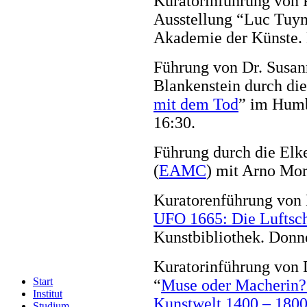
Kuratorinführung von 
Ausstellung “Luc Tuym
Akademie der Künste. 
Führung von Dr. Susan
Blankenstein durch di
mit dem Tod
” im Humb
16:30.
Führung durch die Elk
(
EAMC
) mit Arno Mor
Kuratorenführung von 
UFO 1665: Die Luftsch
Kunstbibliothek. Donne
Kuratorinführung von 
Start
“
Muse oder Macherin? 
Institut
Kunstwelt 1400 – 180
Studium