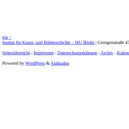
top ↑
Institut für Kunst- und Bildgeschichte – HU Berlin
| Georgenstraße 47
Seitenübersicht
-
Impressum
-
Datenschutzerklärung
-
Archiv
-
Kalen
Powered by
WordPress
&
Atahualpa