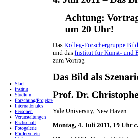
Achtung: Vortrag
um 20 Uhr!
Das
Kolleg-Forschergruppe Bil
und das
Institut für Kunst- und
zum Vortrag
Das Bild als Szenari
Start
Institut
Prof. Dr. Christoph
Studium
Forschung/Projekte
Internationales
Yale University, New Haven
Personen
Veranstaltungen
Fachschaft
Montag, 4. Juli 2011, 19 Uhr c.
Fotogalerie
Förderverein