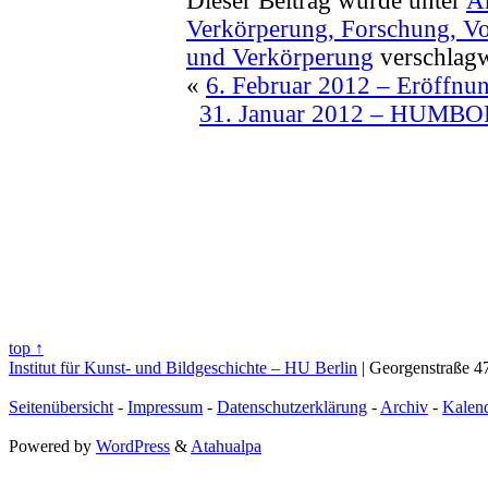
Dieser Beitrag wurde unter
A
Verkörperung,
Forschung,
Vo
und Verkörperung
verschlagw
«
6. Februar 2012 – Eröffnu
31. Januar 2012 – HUM
top ↑
Institut für Kunst- und Bildgeschichte – HU Berlin
| Georgenstraße 47
Seitenübersicht
-
Impressum
-
Datenschutzerklärung
-
Archiv
-
Kalen
Powered by
WordPress
&
Atahualpa