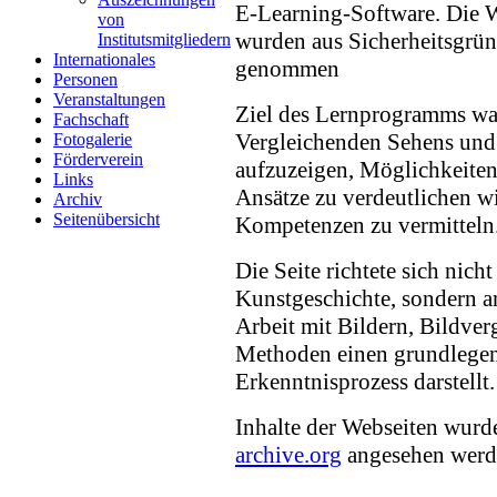
E-Learning-Software. Die 
von
wurden aus Sicherheitsgrü
Institutsmitgliedern
Internationales
genommen
Personen
Veranstaltungen
Ziel des Lernprogramms war
Fachschaft
Vergleichenden Sehens und
Fotogalerie
Förderverein
aufzuzeigen, Möglichkeite
Links
Ansätze zu verdeutlichen w
Archiv
Seitenübersicht
Kompetenzen zu vermitteln
Die Seite richtete sich nich
Kunstgeschichte, sondern an
Arbeit mit Bildern, Bildver
Methoden einen grundlegend
Erkenntnisprozess darstellt.
Inhalte der Webseiten wurd
archive.org
angesehen werd