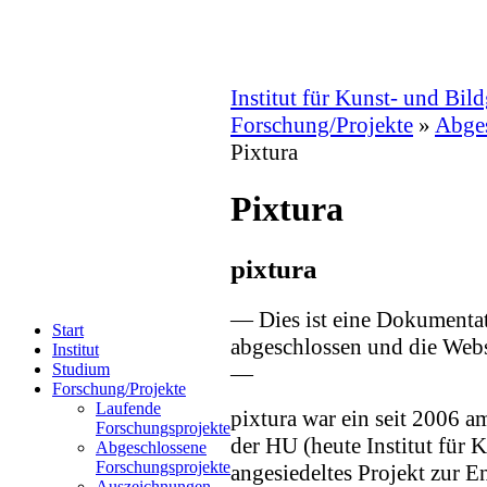
Institut für Kunst- und Bil
Forschung/Projekte
»
Abges
Pixtura
Pixtura
pixtura
— Dies ist eine Dokumentati
Start
abgeschlossen und die We
Institut
Studium
—
Forschung/Projekte
Laufende
pixtura war ein seit 2006 
Forschungsprojekte
der HU (heute Institut für 
Abgeschlossene
Forschungsprojekte
angesiedeltes Projekt zur E
Auszeichnungen