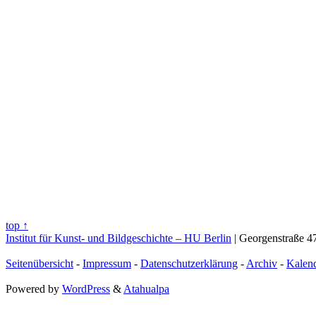
top ↑
Institut für Kunst- und Bildgeschichte – HU Berlin
| Georgenstraße 47
Seitenübersicht
-
Impressum
-
Datenschutzerklärung
-
Archiv
-
Kalen
Powered by
WordPress
&
Atahualpa