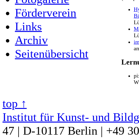
H
Förderverein
Bi
Lü
Links
M
Lü
Archiv
im
a
Seitenübersicht
Lern
pi
Wi
top ↑
Institut für Kunst- und Bild
47 | D-10117 Berlin | +49 3