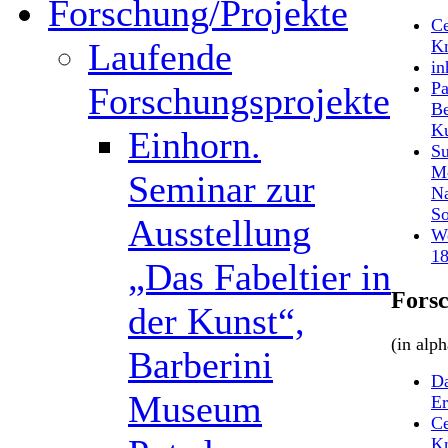
Forschung/Projekte
Ce
Laufende
Kn
in
Pa
Forschungsprojekte
Be
Ku
Einhorn.
Su
Mo
Seminar zur
Na
So
Ausstellung
We
1
„Das Fabeltier in
Fors
der Kunst“,
(in alp
Barberini
Da
Museum
Er
Ce
Kn