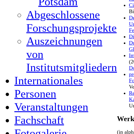
Potsdam
Ci
Abgeschlossene
Bi
De
Un
Forschungsprojekte
Fe
Di
Auszeichnungen
Du
Gl
von
Im
(2
Institutsmitgliedern
Do
pr
Internationales
Fo
Ve
Personen
Re
Ka
Veranstaltungen
Un
Fachschaft
Werk
Fotogalerie
(in alp