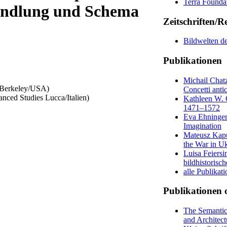
Terra Founda
andlung und Schema
Zeitschriften/R
Bildwelten d
Publikationen
Michail Chatz
, Berkeley/USA)
Concetti anti
anced Studies Lucca/Italien)
Kathleen W. C
1471–1572
Eva Ehninger
Imagination
Mateusz Kapus
the War in U
Luisa Feiersi
bildhistorisc
alle Publikat
Publikationen 
The Semantic
and Architec