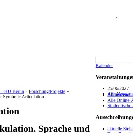
Kalender
Veranstaltunge
25/06/2027 
e - HU Berlin
»
Forschung/Projekte
»
Alle Veransta
Anmelden zum
Alle Ausstel
» Symbolic Articulation
Alle Online-
Studentische
ation
Ausschreibung
kulation. Sprache und
aktuelle Stel