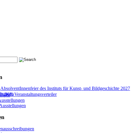
n
–
AbsolventInnenfeier des Instituts für Kunst- und Bildgeschichte 2027
ltungen
 IKB-Veranstaltungsverteiler
lungen
Ausstellungen
 Ausstellungen
en
lenausschreibungen