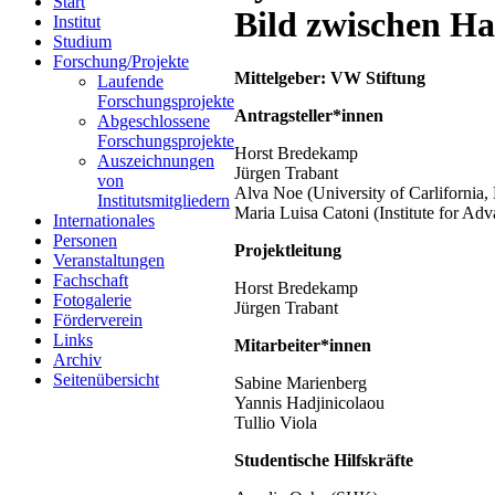
Start
Bild zwischen H
Institut
Studium
Forschung/Projekte
Mittelgeber: VW Stiftung
Laufende
Forschungsprojekte
Antragsteller*innen
Abgeschlossene
Forschungsprojekte
Horst Bredekamp
Auszeichnungen
Jürgen Trabant
von
Alva Noe (University of Carlifornia
Institutsmitgliedern
Maria Luisa Catoni (Institute for Adv
Internationales
Personen
Projektleitung
Veranstaltungen
Fachschaft
Horst Bredekamp
Fotogalerie
Jürgen Trabant
Förderverein
Links
Mitarbeiter*innen
Archiv
Seitenübersicht
Sabine Marienberg
Yannis Hadjinicolaou
Tullio Viola
Studentische Hilfskräfte