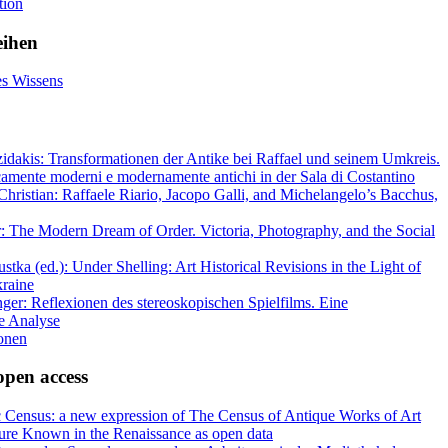
tion
eihen
es Wissens
idakis: Transformationen der Antike bei Raffael und seinem Umkreis.
camente moderni e modernamente antichi in der Sala di Costantino
hristian: Raffaele Riario, Jacopo Galli, and Michelangelo’s Bacchus,
: The Modern Dream of Order. Victoria, Photography, and the Social
tka (ed.): Under Shelling: Art Historical Revisions in the Light of
kraine
nger: Reflexionen des stereoskopischen Spielfilms. Eine
he Analyse
ionen
open access
 Census: a new expression of The Census of Antique Works of Art
ture Known in the Renaissance as open data