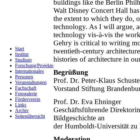
buildings like the Berlin Ph
Walt Disney Concert Hall has
the extent to which they do, o
technology. As I will argue, 
technology vis-à-vis the wor
Gehry is critical to writing m
Start
twentieth-century architecture
Institut
histories of architecture in o
Studium
Forschung/Projekte
Internationales
Begrüßung
Personen
Prof. Dr. Peter-Klaus Schuste
Veranstaltungen
Vorstand Stiftung Brandenbu
Fachschaft
Fotogalerie
Förderverein
Prof. Dr. Eva Ehninger
Links
Geschäftsführende Direktorin 
Archiv
Seitenübersicht
Bildgeschichte an
der Humboldt-Universität zu 
Moderation