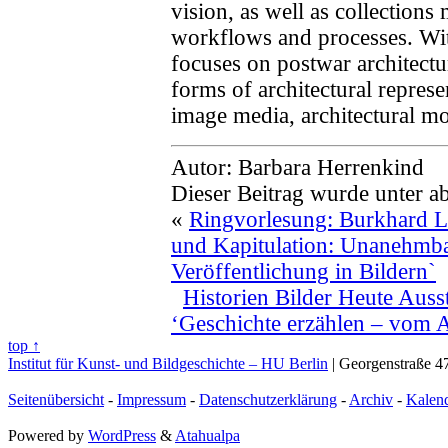
vision, as well as collections 
workflows and processes. With
focuses on postwar architect
forms of architectural repres
image media, architectural mod
Autor: Barbara Herrenkind
Dieser Beitrag wurde unter a
«
Ringvorlesung: Burkhard L
und Kapitulation: Unanehmb
Veröffentlichung in Bildern`
Historien Bilder Heute Auss
‘Geschichte erzählen – vom A
top ↑
Institut für Kunst- und Bildgeschichte – HU Berlin
| Georgenstraße 47
Seitenübersicht
-
Impressum
-
Datenschutzerklärung
-
Archiv
-
Kalen
Powered by
WordPress
&
Atahualpa