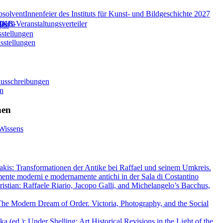
solventInnenfeier des Instituts für Kunst- und Bildgeschichte 2027
ungen
KB-Veranstaltungsverteiler
gen
stellungen
sstellungen
nausschreibungen
on
hen
Wissens
akis: Transformationen der Antike bei Raffael und seinem Umkreis.
mente moderni e modernamente antichi in der Sala di Costantino
istian: Raffaele Riario, Jacopo Galli, and Michelangelo’s Bacchus,
he Modern Dream of Order. Victoria, Photography, and the Social
 (ed.): Under Shelling: Art Historical Revisions in the Light of the