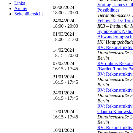
Links
Vortrag: James Cli
06/06/2024
Archiv
Possibilities
18:00 - 20:00
Seitenübersicht
Tieranatomisches 
24/04/2024
Fellow Talks: Toma
18:00 - 20:00
IKB – Institut für
Symposium: Nation
01/03/2024
Abwanderungssch
18:00 - 21:00
HU Hauptgebäude, 
RV: Rekonstruktiv
14/02/2024
Dorotheenstraße 2
18:15 - 20:00
Berlin
07/02/2024
RV online: Rekons
16:15 - 17:45
(Bartlett/London/
RV: Rekonstruktivi
31/01/2024
Dorotheenstraße 2
16:15 - 17:45
Berlin
RV: Rekonstruktivi
24/01/2024
Dorotheenstraße 2
16:15 - 17:45
Berlin
RV: Rekonstruktiv
17/01/2024
Claudia Kanowski 
16:15 - 17:45
Dorotheenstraße 2
Berlin
RV: Rekonstruktivi
10/01/2024
Dorotheenstraße 2