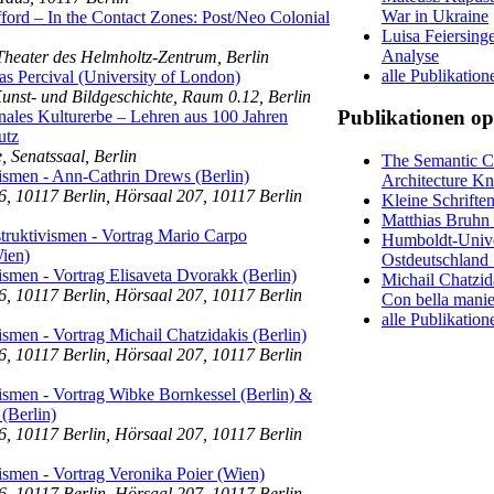
War in Ukraine
fford – In the Contact Zones: Post/Neo Colonial
Luisa Feiersinge
Analyse
Theater des Helmholtz-Zentrum, Berlin
alle Publikation
s Percival (University of London)
 Kunst- und Bildgeschichte, Raum 0.12, Berlin
Publikationen op
ales Kulturerbe – Lehren aus 100 Jahren
utz
Senatssaal, Berlin
The Semantic Ce
ismen - Ann-Cathrin Drews (Berlin)
Architecture Kn
6, 10117 Berlin, Hörsaal 207, 10117 Berlin
Kleine Schrifte
Matthias Bruhn 
truktivismen - Vortrag Mario Carpo
Humboldt-Univers
Wien)
Ostdeutschland
smen - Vortrag Elisaveta Dvorakk (Berlin)
Michail Chatzid
6, 10117 Berlin, Hörsaal 207, 10117 Berlin
Con bella manie
alle Publikatio
smen - Vortrag Michail Chatzidakis (Berlin)
6, 10117 Berlin, Hörsaal 207, 10117 Berlin
ismen - Vortrag Wibke Bornkessel (Berlin) &
(Berlin)
6, 10117 Berlin, Hörsaal 207, 10117 Berlin
smen - Vortrag Veronika Poier (Wien)
6, 10117 Berlin, Hörsaal 207, 10117 Berlin