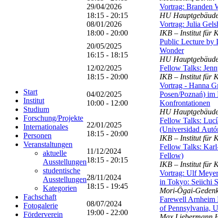
29/04/2026
Vortrag: Branden 
18:15 - 20:15
HU Hauptgebäude,
08/01/2026
Vortrag: Julia Gels
18:00 - 20:00
IKB – Institut für
Public Lecture by 
20/05/2025
Wonder
16:15 - 18:15
HU Hauptgebäude,
12/02/2025
Fellow Talks: Jen
18:15 - 20:00
IKB – Institut für
Vortrag - Hanna G
Start
04/02/2025
Posen/Poznań) im
Institut
10:00 - 12:00
Konfrontationen
Studium
HU Hauptgebäude,
Forschung/Projekte
Fellow Talks: Luc
22/01/2025
Internationales
(Universidad Aut
18:15 - 20:00
Personen
IKB – Institut für
Veranstaltungen
Fellow Talks: Kar
11/12/2024
aktuelle
Fellow)
18:15 - 20:15
Ausstellungen
IKB – Institut für
studentische
Vortrag: Ulf Meye
28/11/2024
Ausstellungen
in Tokyo: Seiichi S
18:15 - 19:45
Kategorien
Mori-Ögai-Gedenks
Fachschaft
Farewell Arnheim L
08/07/2024
Fotogalerie
of Pennsylvania, 
19:00 - 22:00
Förderverein
Max Liebermann H