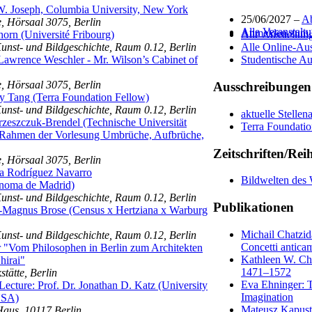
W. Joseph, Columbia University, New York
25/06/2027 –
Ab
 Hörsaal 3075, Berlin
Alle Veranstalt
Anmelden zum I
horn (Université Fribourg)
Alle Ausstellun
 Kunst- und Bildgeschichte, Raum 0.12, Berlin
Alle Online-Aus
Lawrence Weschler - Mr. Wilson’s Cabinet of
Studentische Au
 Hörsaal 3075, Berlin
Ausschreibungen
ny Tang (Terra Foundation Fellow)
 Kunst- und Bildgeschichte, Raum 0.12, Berlin
aktuelle Stelle
rzeszczuk-Brendel (Technische Universität
Terra Foundati
 Rahmen der Vorlesung Umbrüche, Aufbrüche,
Zeitschriften/Rei
 Hörsaal 3075, Berlin
ía Rodríguez Navarro
Bildwelten des 
ónoma de Madrid)
 Kunst- und Bildgeschichte, Raum 0.12, Berlin
Publikationen
l-Magnus Brose (Census x Hertziana x Warburg
Michail Chatzid
 Kunst- und Bildgeschichte, Raum 0.12, Berlin
Concetti antica
r "Vom Philosophen in Berlin zum Architekten
Kathleen W. Chr
hirai"
1471–1572
tätte, Berlin
Eva Ehninger: T
ecture: Prof. Dr. Jonathan D. Katz (University
Imagination
USA)
Mateusz Kapustka
aus, 10117 Berlin