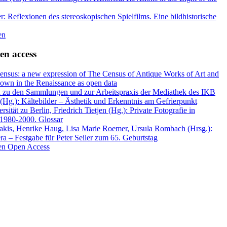
r: Reflexionen des stereoskopischen Spielfilms. Eine bildhistorische
en
en access
nsus: a new expression of The Census of Antique Works of Art and
own in the Renaissance as open data
n zu den Sammlungen und zur Arbeitspraxis der Mediathek des IKB
(Hg.): Kältebilder – Ästhetik und Erkenntnis am Gefrierpunkt
ität zu Berlin, Friedrich Tietjen (Hg.): Private Fotografie in
 1980-2000. Glossar
akis, Henrike Haug, Lisa Marie Roemer, Ursula Rombach (Hrsg.):
ra – Festgabe für Peter Seiler zum 65. Geburtstag
nen Open Access