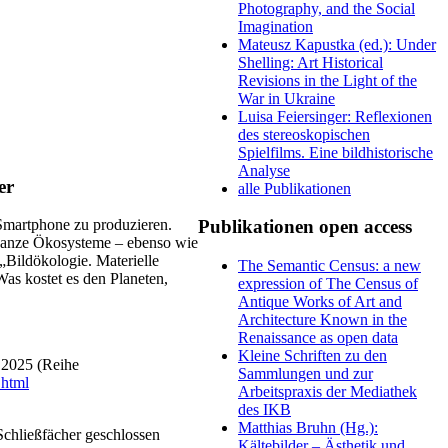
Photography, and the Social
Imagination
Mateusz Kapustka (ed.): Under
Shelling: Art Historical
Revisions in the Light of the
War in Ukraine
Luisa Feiersinger: Reflexionen
des stereoskopischen
Spielfilms. Eine bildhistorische
Analyse
er
alle Publikationen
 Smartphone zu produzieren.
Publikationen open access
 ganze Ökosysteme – ebenso wie
„Bildökologie. Materielle
The Semantic Census: a new
Was kostet es den Planeten,
expression of The Census of
Antique Works of Art and
Architecture Known in the
Renaissance as open data
Kleine Schriften zu den
 2025 (Reihe
Sammlungen und zur
.html
Arbeitspraxis der Mediathek
des IKB
Matthias Bruhn (Hg.):
chließfächer geschlossen
Kältebilder – Ästhetik und