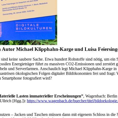
 Autor Michael Klipphahn-Karge und Luisa Feiersing
er sind keine saubere Sache. Etwa hundert Rohstoffe sind nötig, um ein
fossilen Energieträger führt zu massiven CO2-Emissionen und zerstört
kabeln und Serverfarmen. Anschaulich legt Michael Klipphahn-Karge in 
aströsen ökologischen Folgen digitaler Bildökonomien frei und fragt: 
m Smartphone fotografiert wird?
Materielle Lasten immaterieller Erscheinungen”
, Wagenbach: Berlin
Ullrich [Hgg.]):
https://www.wagenbach.de/buecher/titel/bildoekologie
tzen – Jacken und Taschen müssen dann mit eigenem Schloss in die S