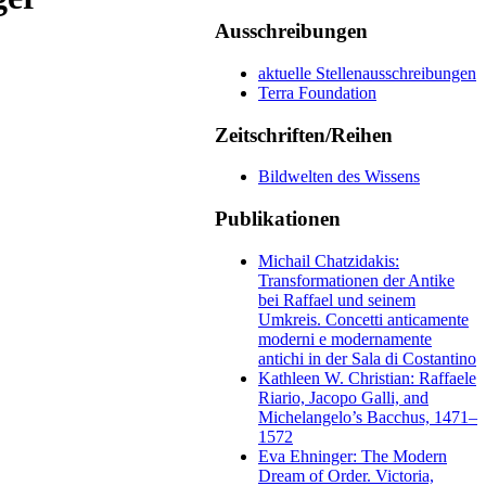
Ausschreibungen
aktuelle Stellenausschreibungen
Terra Foundation
Zeitschriften/Reihen
Bildwelten des Wissens
Publikationen
Michail Chatzidakis:
Transformationen der Antike
bei Raffael und seinem
Umkreis. Concetti anticamente
moderni e modernamente
antichi in der Sala di Costantino
Kathleen W. Christian: Raffaele
Riario, Jacopo Galli, and
Michelangelo’s Bacchus, 1471–
1572
Eva Ehninger: The Modern
Dream of Order. Victoria,