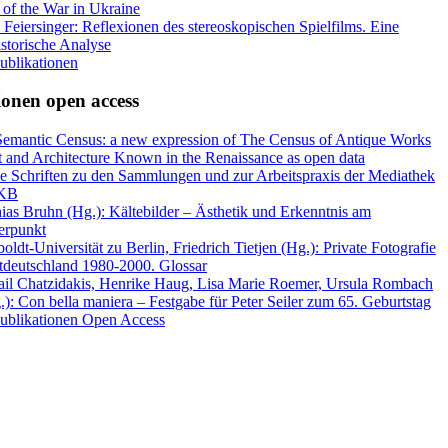
 of the War in Ukraine
 Feiersinger: Reflexionen des stereoskopischen Spielfilms. Eine
istorische Analyse
Publikationen
ionen open access
emantic Census: a new expression of The Census of Antique Works
t and Architecture Known in the Renaissance as open data
e Schriften zu den Sammlungen und zur Arbeitspraxis der Mediathek
IKB
ias Bruhn (Hg.): Kältebilder – Ästhetik und Erkenntnis am
erpunkt
ldt-Universität zu Berlin, Friedrich Tietjen (Hg.): Private Fotografie
tdeutschland 1980-2000. Glossar
il Chatzidakis, Henrike Haug, Lisa Marie Roemer, Ursula Rombach
.): Con bella maniera – Festgabe für Peter Seiler zum 65. Geburtstag
Publikationen Open Access