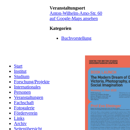
Veranstaltungsort
Anton-Wilhelm-Amo-Str. 60
auf Google-Maps ansehen
Kategorien
Buchvorstellung
Start
Institut
Studium
Forschung/Projekte
Internationales
Personen
Veranstaltungen
Fachschaft
Fotogalerie
Förderverein
Links
Archiv
Seitenübersicht