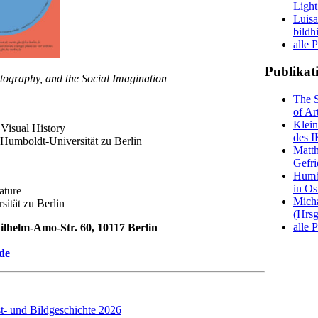
Light
Luisa
bildh
alle 
Publikat
ography, and the Social Imagination
The S
of Ar
Klein
Visual History
des 
 Humboldt-Universität zu Berlin
Matth
Gefri
Humbo
in Os
ature
Micha
sität zu Berlin
(Hrsg
alle 
Wilhelm-Amo-Str. 60, 10117 Berlin
de
st- und Bildgeschichte 2026