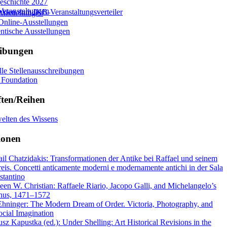
eschichte 2027
Veranstaltungen
den zum IKB-Veranstaltungsverteiler
Ausstellungen
Online-Ausstellungen
ntische Ausstellungen
eibungen
lle Stellenausschreibungen
 Foundation
ften/Reihen
elten des Wissens
ionen
il Chatzidakis: Transformationen der Antike bei Raffael und seinem
is. Concetti anticamente moderni e modernamente antichi in der Sala
stantino
een W. Christian: Raffaele Riario, Jacopo Galli, and Michelangelo’s
hus, 1471–1572
hninger: The Modern Dream of Order. Victoria, Photography, and
ocial Imagination
sz Kapustka (ed.): Under Shelling: Art Historical Revisions in the