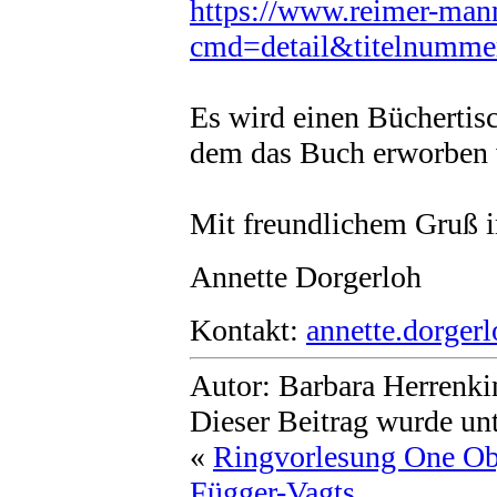
https://www.reimer-mann
cmd=detail&titelnumm
Es wird einen Büchertis
dem das Buch erworben 
Mit freundlichem Gruß 
Annette Dorgerloh
Kontakt:
annette.dorger
Autor: Barbara Herrenki
Dieser Beitrag wurde unt
«
Ringvorlesung One Obj
Függer-Vagts