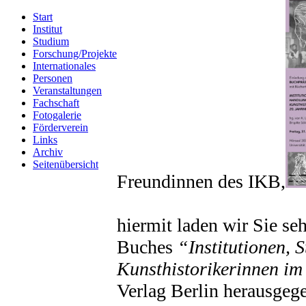
Start
Institut
Studium
Forschung/Projekte
Internationales
Personen
Veranstaltungen
Fachschaft
Fotogalerie
Förderverein
Links
Archiv
Seitenübersicht
Freundinnen des IKB,
hiermit laden wir Sie seh
Buches
“Institutionen,
Kunsthistorikerinnen im
Verlag Berlin herausgeg