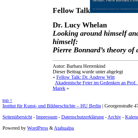
Fellow Talk
Dr. Lucy Whelan
Looking around himself and
himself:
Pierre Bonnard’s theory of 
Autor: Barbara Herrenkind
Dieser Beitrag wurde unter abgelegt
«
Fellow Talk: Dr. Andrew Witt
Akademische Feier im Gedenken an Prof. 
Marek
»
top ↑
Institut für Kunst- und Bildgeschichte – HU Berlin
| Georgenstraße 47
Seitenübersicht
-
Impressum
-
Datenschutzerklärung
-
Archiv
-
Kalen
Powered by
WordPress
&
Atahualpa