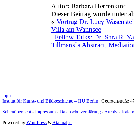
Autor: Barbara Herrenkind
Dieser Beitrag wurde unter a
«
Vortrag Dr. Lucy Wasenstei
Villa am Wannsee
Fellow Talks: Dr. Sara R. 
Tillmans`s Abstract, Mediati
top ↑
Institut für Kunst- und Bildgeschichte – HU Berlin
| Georgenstraße 47
Seitenübersicht
-
Impressum
-
Datenschutzerklärung
-
Archiv
-
Kalen
Powered by
WordPress
&
Atahualpa