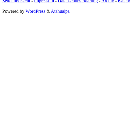
Seitenübersicht
-
Impressum
-
Datenschutzerklärung
-
Archiv
-
Kalen
Powered by
WordPress
&
Atahualpa