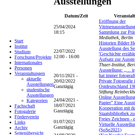
Ausstellungen
Datum/Zeit
Veranstal
Eröffnung der
25/04/2024
Vitrinenausstellun
18:15
Sammlung zur Präs
Mediathek, Berlin
Start
Historien Bilder H
Institut
Ausstellung des S
22/07/2022
Studium
'Geschichte erzäh
12:00 - 16:00
Forschung/Projekte
Aufsatz zur Ausste
Internationales
Thaer-Institut, Ber
Personen
Ausstellung: „… i
Veranstaltungen
20/11/2021 -
hat immer fotograf
aktuelle
20/02/2022
Private Fotografie 
Ausstellungen
Ganztägig
Ostdeutschland 1
studentische
Stiftung Reinbeckh
Ausstellungen
Online Ausstellung
24/04/2021 -
Kategorien
Papier” Eine Ausst
18/07/2021
Fachschaft
Kooperation mit d
Ganztägig
Fotogalerie
Staatsbibliothek zu
Förderverein
Freies Zeichnen - 
01/07/2021
Links
Virtuelle Ausstellu
Ganztägig
Archiv
(SoSe2021)
Seitenübersicht