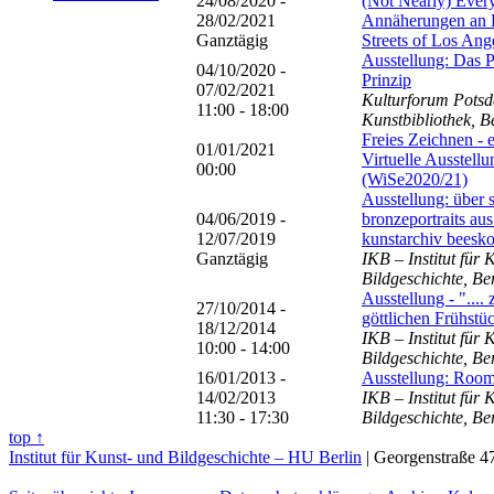
24/08/2020 -
(Not Nearly) Every
28/02/2021
Annäherungen an 
Ganztägig
Streets of Los Ang
Ausstellung: Das P
04/10/2020 -
Prinzip
07/02/2021
Kulturforum Potsd
11:00 - 18:00
Kunstbibliothek, B
Freies Zeichnen - 
01/01/2021
Virtuelle Ausstellu
00:00
(WiSe2020/21)
Ausstellung: über 
04/06/2019 -
bronzeportraits au
12/07/2019
kunstarchiv beesk
Ganztägig
IKB – Institut für 
Bildgeschichte, Be
Ausstellung - ".... 
27/10/2014 -
göttlichen Frühstü
18/12/2014
IKB – Institut für 
10:00 - 14:00
Bildgeschichte, Be
16/01/2013 -
Ausstellung: Roo
14/02/2013
IKB – Institut für 
11:30 - 17:30
Bildgeschichte, Be
top ↑
Institut für Kunst- und Bildgeschichte – HU Berlin
| Georgenstraße 47